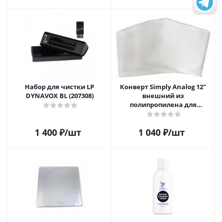
Набор для чистки LP
Конверт Simply Analog 12"
DYNAVOX BL (207308)
внешний из
полипропилена для
пластинок (25шт)
1 400
₽
/шт
1 040
₽
/шт