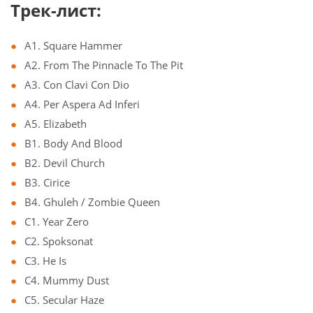
Трек-лист:
A1. Square Hammer
A2. From The Pinnacle To The Pit
A3. Con Clavi Con Dio
A4. Per Aspera Ad Inferi
A5. Elizabeth
B1. Body And Blood
B2. Devil Church
B3. Cirice
B4. Ghuleh / Zombie Queen
C1. Year Zero
C2. Spoksonat
C3. He Is
C4. Mummy Dust
C5. Secular Haze