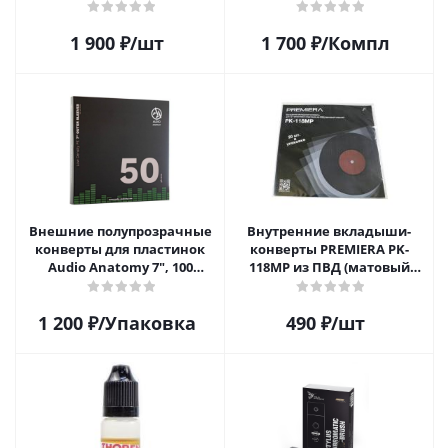
Carton Jacket, 10шт, AR-
62010
1 900
₽
/шт
1 700
₽
/Компл
Внешние полупрозрачные
Внутренние вкладыши-
конверты для пластинок
конверты PREMIERA PK-
Audio Anatomy 7", 100
118MP из ПВД (матовый
микрон, полиэтилен (50 шт)
пластик) для 12" виниловых
пластинок 20 шт.
1 200
₽
/Упаковка
490
₽
/шт