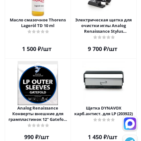
Масло смазочное Thorens
Электрическая щетка для
Lageröl TD 10 ml
очистки иглы Analog
Renaissance Stylus
Vibromatic Pro-Brush
1 500
₽
/шт
9 700
₽
/шт
Analog Renaissance
Щетка DYNAVOX
Конверты внешние для
карб.антист. для LP (203922)
грампластинок 12" Gatefold
(25 шт)
990
₽
/шт
1 450
₽
/шт