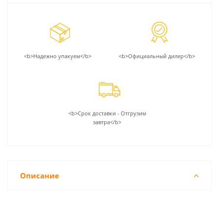
<b>Надежно упакуем</b>
<b>Официальный дилер</b>
<b>Срок доставки - Отгрузим
завтра</b>
Описание