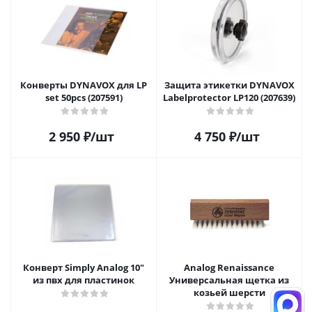
Конверты DYNAVOX для LP
Защита этикетки DYNAVOX
set 50pcs (207591)
Labelprotector LP120 (207639)
2 950
₽
/шт
4 750
₽
/шт
Конверт Simply Analog 10"
Analog Renaissance
из пвх для пластинок
Универсальная щетка из
козьей шерсти