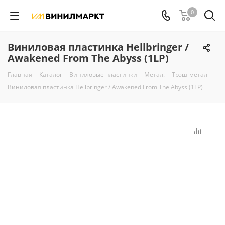
0
Виниловая пластинка Hellbringer /
Awakened From The Abyss (1LP)
Главная
-
Каталог
-
Виниловые пластинки
-
Метал.
-
Трэш-метал
-
Виниловая пластинка Hellbringer / Awakened From The Abyss (1LP)