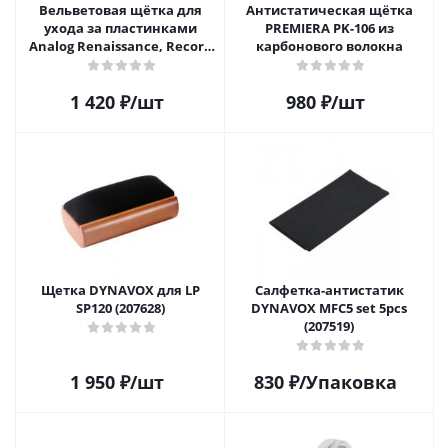
Вельветовая щётка для
Антистатическая щётка
ухода за пластинками
PREMIERA PK-106 из
Analog Renaissance, Record
карбонового волокна
Velvet Brush, AR-7151, Black
1 420
₽
/шт
980
₽
/шт
Щетка DYNAVOX для LP
Салфетка-aнтистатик
SP120 (207628)
DYNAVOX MFC5 set 5pcs
(207519)
1 950
₽
/шт
830
₽
/Упаковка