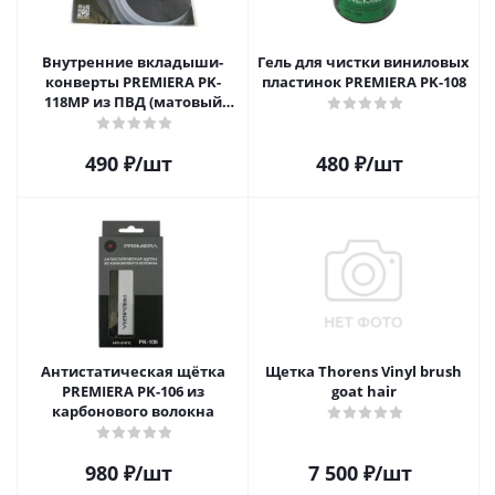
Внутренние вкладыши-
Гель для чистки виниловых
конверты PREMIERA PK-
пластинок PREMIERA PK-108
118MP из ПВД (матовый
пластик) для 12" виниловых
пластинок 20 шт.
490
₽
/шт
480
₽
/шт
Антистатическая щётка
Щетка Thorens Vinyl brush
PREMIERA PK-106 из
goat hair
карбонового волокна
980
₽
/шт
7 500
₽
/шт