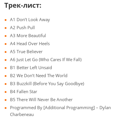
Трек-лист:
A1 Don’t Look Away
A2 Push Pull
A3 More Beautiful
A4 Head Over Heels
A5 True Believer
A6 Just Let Go (Who Cares If We Fall)
B1 Better Left Unsaid
B2 We Don’t Need The World
B3 Buzzkill (Before You Say Goodbye)
B4 Fallen Star
B5 There Will Never Be Another
Programmed By [Additional Programming] – Dylan
Charbeneau