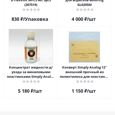
DYNAVOX MFC5 set 5pcs
для в/дисков Goldring
(207519)
GL0205M
830
₽
/Упаковка
4 000
₽
/шт
Концентрат жидкости д/
Конверт Simply Analog 12"
ухода за виниловыми
внешний прочный из
пластинками Simply Analog
полиэтилена для пластинок
200мл
(25шт)
5 180
₽
/шт
1 150
₽
/шт