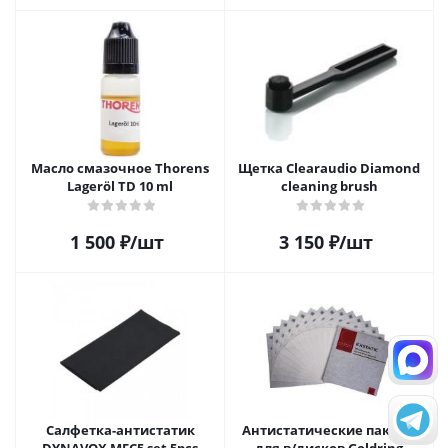
Масло смазочное Thorens
Щетка Clearaudio Diamond
Lageröl TD 10 ml
cleaning brush
1 500
₽
/шт
3 150
₽
/шт
Салфетка-aнтистатик
Антистатические пакеты