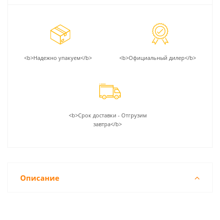
<b>Надежно упакуем</b>
<b>Официальный дилер</b>
<b>Срок доставки - Отгрузим
завтра</b>
Описание