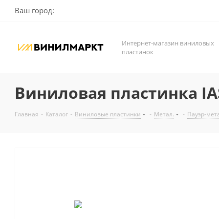
Ваш город:
Интернет-магазин виниловых
пластинок
Виниловая пластинка IA
Главная
-
Каталог
-
Виниловые пластинки
-
Метал.
-
Пауэр-мет