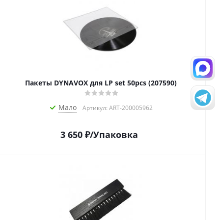
Пакеты DYNAVOX для LP set 50pcs (207590)
Мало
Артикул: ART-200005962
3 650
₽
/Упаковка