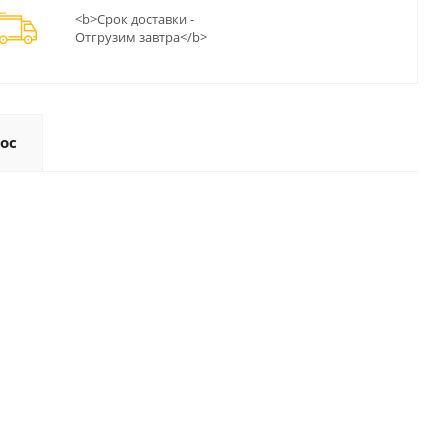
<b>Срок доставки -
Отгрузим завтра</b>
ос