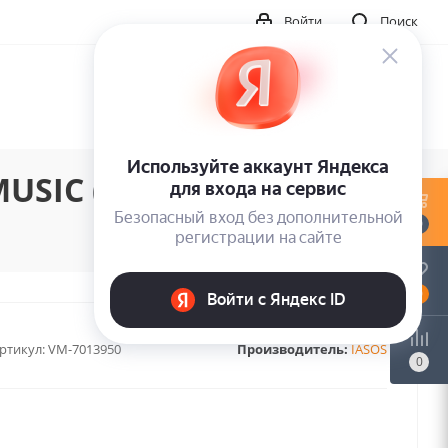
Войти
Поиск
USIC (1LP)
0
0
ртикул:
VM-7013950
Производитель:
IASOS
0