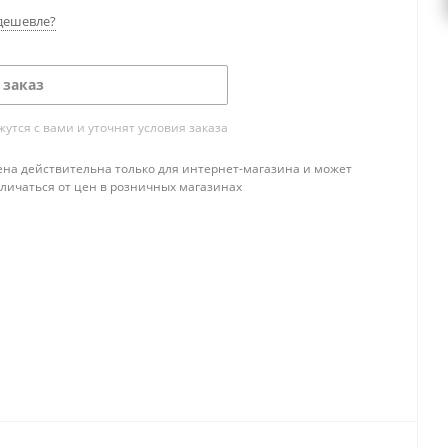
дешевле?
 заказ
тся с вами и уточнят условия заказа
ена действительна только для интернет-магазина и может
тличаться от цен в розничных магазинах