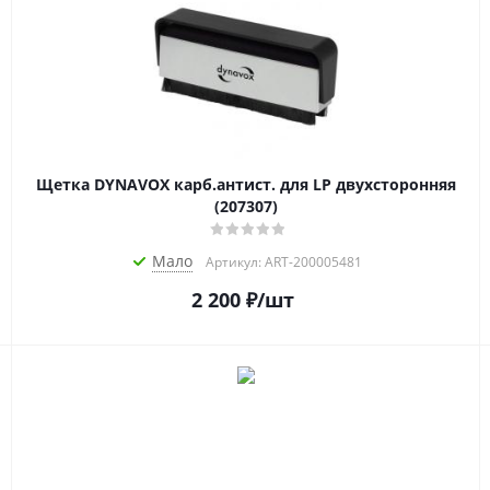
Щетка DYNAVOX карб.антист. для LP двухсторонняя
(207307)
Мало
Артикул: ART-200005481
2 200
₽
/шт