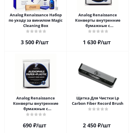
Analog Renaissance Набор
Analog Renaissance
по уходу за винилом Magic
Конверты внутренние
Cleaning Box
бумажные с
антистатическим пакетом
для грампластинок 12"
3 500
₽
/шт
1 630
₽
/шт
Audiophile Paper+Plastic (25
шт)
Analog Renaissance
Щетка Для Чистки Lp
Конверты внутренние
Carbon Fiber Record Brush
бумажные с
антистатическим пакетом
для грампластинок 12"
690
₽
/шт
2 450
₽
/шт
Audiophile Paper+Plastic (10
шт)