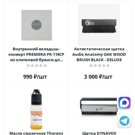
Внутренний вкладыш-
Антистатическая щетка
конверт PREMIERA PK-118CP
Audio Anatomy OAK WOOD
из хлопковой бумаги для
BRUSH BLACK - DELUXE
12" виниловой пластинки 1
шт.
990
₽
/шт
3 000
₽
/шт
Масло смазочное Thorens
Щетка DYNAVOX