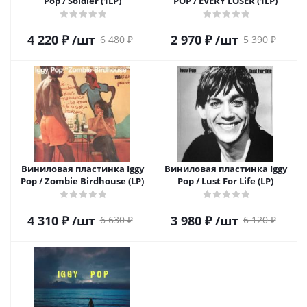
Pop / Soldier (1LP)
POP / EVERY LOSER (1LP)
4 220
₽
/шт
2 970
₽
/шт
6 480
₽
5 390
₽
Виниловая пластинка Iggy
Виниловая пластинка Iggy
Pop / Zombie Birdhouse (LP)
Pop / Lust For Life (LP)
4 310
₽
/шт
3 980
₽
/шт
6 630
₽
6 120
₽