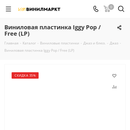
0
Виниловая пластинка Iggy Pop /
Free (LP)
Главная
-
Каталог
-
Виниловые пластинки
-
Джаз и блюз.
-
Джаз
-
Виниловая пластинка Iggy Pop / Free (LP)
СКИДКА 35%