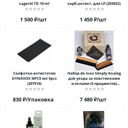
Lageröl TD 10 ml
карб.антист. для LP (203922)
1 500
₽
/шт
1 450
₽
/шт
Салфетка-aнтистатик
Набор de luxe Simply Analog
DYNAVOX MFC5 set 5pcs
для ухода за пластинками
(207519)
и иглами (5 предметов)
SAVC005
830
₽
/Упаковка
7 480
₽
/шт