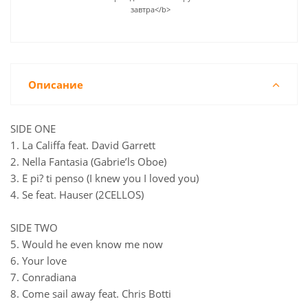
завтра</b>
Описание
SIDE ONE
1. La Califfa feat. David Garrett
2. Nella Fantasia (Gabrie’ls Oboe)
3. E pi? ti penso (I knew you I loved you)
4. Se feat. Hauser (2CELLOS)
SIDE TWO
5. Would he even know me now
6. Your love
7. Conradiana
8. Come sail away feat. Chris Botti