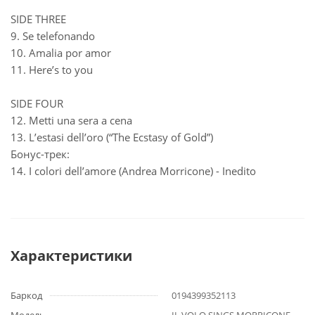
SIDE THREE
9. Se telefonando
10. Amalia por amor
11. Here’s to you
SIDE FOUR
12. Metti una sera a cena
13. L’estasi dell’oro (“The Ecstasy of Gold”)
Бонус-трек:
14. I colori dell’amore (Andrea Morricone) - Inedito
Характеристики
Баркод
0194399352113