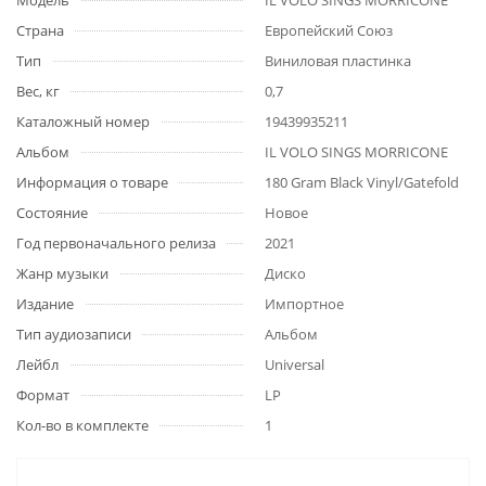
Модель
IL VOLO SINGS MORRICONE
Страна
Европейский Союз
Тип
Виниловая пластинка
Вес, кг
0,7
Каталожный номер
19439935211
Альбом
IL VOLO SINGS MORRICONE
Информация о товаре
180 Gram Black Vinyl/Gatefold
Состояние
Новое
Год первоначального релиза
2021
Жанр музыки
Диско
Издание
Импортное
Тип аудиозаписи
Альбом
Лейбл
Universal
Формат
LP
Кол-во в комплекте
1