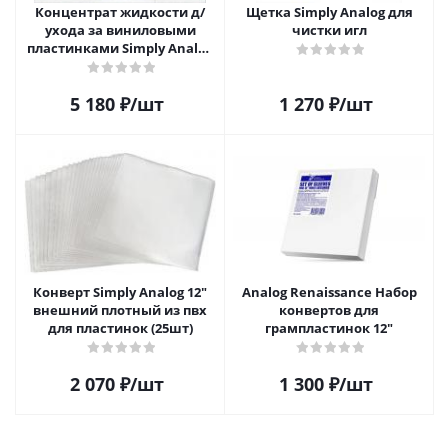
Концентрат жидкости д/
Щетка Simply Analog для
ухода за виниловыми
чистки игл
пластинками Simply Analog
200мл
5 180
₽
/шт
1 270
₽
/шт
Конверт Simply Analog 12"
Analog Renaissance Набор
внешний плотный из пвх
конвертов для
для пластинок (25шт)
грампластинок 12"
2 070
₽
/шт
1 300
₽
/шт