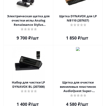
Электрическая щетка для
Щетка DYNAVOX для LP
очистки иглы Analog
NB110 (207637)
Renaissance Stylus
Vibromatic Pro-Brush
9 700
₽
/шт
1 850
₽
/шт
Набор для чистки LP
Щетка для очистки
DYNAVOX BL (207308)
виниловых пластинок
AudioQuest Super-
Conductive Anti-Static
Record Brush
1 400
₽
/шт
4 580
₽
/шт