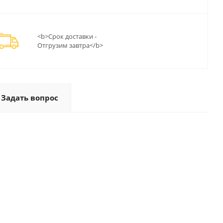
<b>Срок доставки -
Отгрузим завтра</b>
Задать вопрос