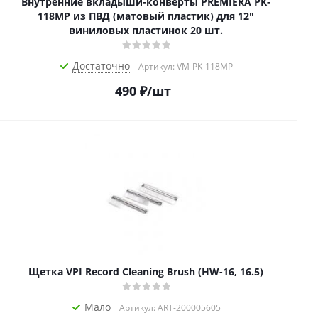
Внутренние вкладыши-конверты PREMIERA PK-
118MP из ПВД (матовый пластик) для 12"
виниловых пластинок 20 шт.
Достаточно
Артикул: VM-PK-118MP
490
₽
/шт
Щетка VPI Record Cleaning Brush (HW-16, 16.5)
Мало
Артикул: ART-200005605