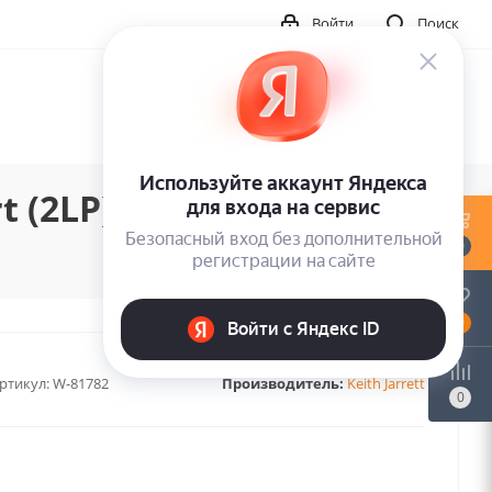
Войти
Поиск
t (2LP)
0
0
ртикул:
W-81782
Производитель:
Keith Jarrett
0