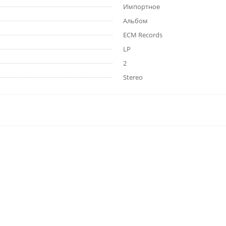
Импортное
Альбом
ECM Records
LP
2
Stereo