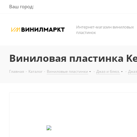
Ваш город:
Интернет-магазин виниловых
пластинок
Виниловая пластинка Keith
Главная
-
Каталог
-
Виниловые пластинки
-
Джаз и блюз.
-
Джа