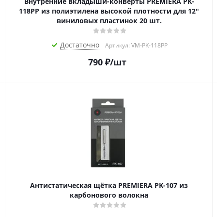
Внутренние вкладыши-конверты PREMIERA PK-
118PP из полиэтилена высокой плотности для 12"
виниловых пластинок 20 шт.
Достаточно
Артикул: VM-PK-118PP
790
₽
/шт
Антистатическая щётка PREMIERA PK-107 из
карбонового волокна