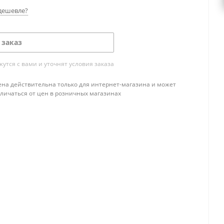
дешевле?
 заказ
тся с вами и уточнят условия заказа
ена действительна только для интернет-магазина и может
тличаться от цен в розничных магазинах