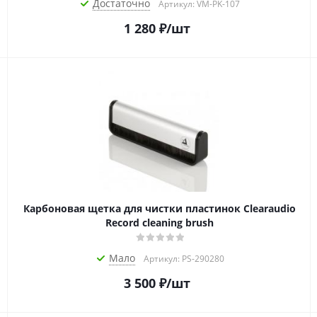
Достаточно
Артикул: VM-PK-107
1 280
₽
/шт
Карбоновая щетка для чистки пластинок Clearaudio
Record cleaning brush
Мало
Артикул: PS-290280
3 500
₽
/шт