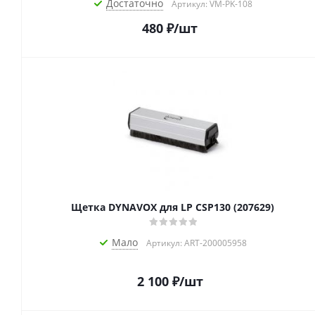
Достаточно
Артикул: VM-PK-108
480
₽
/шт
Щетка DYNAVOX для LP CSP130 (207629)
Мало
Артикул: ART-200005958
2 100
₽
/шт