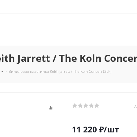
 Jarrett / The Koln Concer
з
-
Виниловая пластинка Keith Jarrett / The Koln Concert (2LP)
А
11 220
₽
/шт