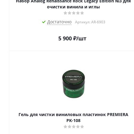
Набор Analog Renaissance Rock Legacy Edition №3 для
очистки винила и иглы
Достаточно
Артикул: AR-6903
5 900
₽
/шт
Гель для чистки виниловых пластинок PREMIERA
PK-108