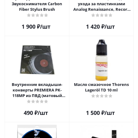
Звукоснимателя Carbon
ухода за пластинками
Fiber Stylus Brush
Analog Renaissance, Record
Velvet Brush, AR-7152, White
1 900
₽
/шт
1 420
₽
/шт
Внутренние вкладыши-
Масло смазочное Thorens
конверты PREMIERA PK-
Lageröl TD 10 ml
118MP из ПВД (матовый
пластик) для 12" виниловых
пластинок 20 шт.
490
₽
/шт
1 500
₽
/шт