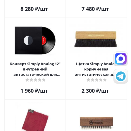
8 280
₽
/шт
7 480
₽
/шт
Конверт Simply Analog 12"
Щетка Simply Analog
внутренний
коричневая
антистатический для
антистатическая для
пластинок (25 шт)
чистки виниловых
пластинок
1 960
₽
/шт
2 300
₽
/шт