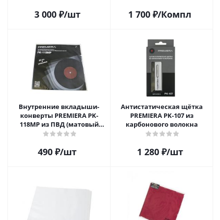
62010
3 000
₽
/шт
1 700
₽
/Компл
Внутренние вкладыши-
Антистатическая щётка
конверты PREMIERA PK-
PREMIERA PK-107 из
118MP из ПВД (матовый
карбонового волокна
пластик) для 12" виниловых
пластинок 20 шт.
490
₽
/шт
1 280
₽
/шт