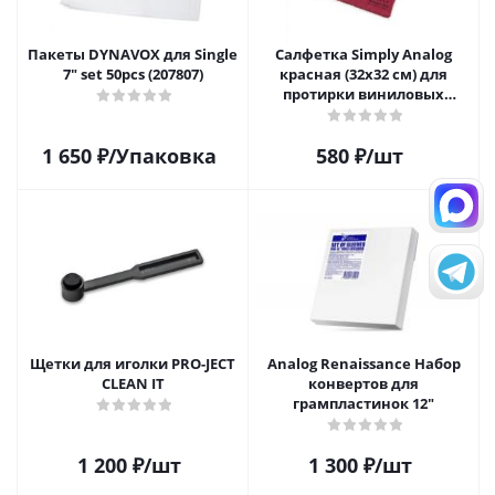
Пакеты DYNAVOX для Single
Салфетка Simply Analog
7" set 50pcs (207807)
красная (32х32 см) для
протирки виниловых
пластинок из микрофибры
1 650
₽
/Упаковка
580
₽
/шт
Щетки для иголки PRO-JECT
Analog Renaissance Набор
CLEAN IT
конвертов для
грампластинок 12"
1 200
₽
/шт
1 300
₽
/шт