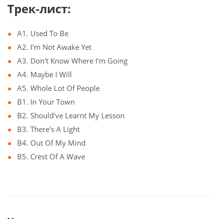
Трек-лист:
A1. Used To Be
A2. I'm Not Awake Yet
A3. Don't Know Where I'm Going
A4. Maybe I Will
A5. Whole Lot Of People
B1. In Your Town
B2. Should've Learnt My Lesson
B3. There's A Light
B4. Out Of My Mind
B5. Crest Of A Wave