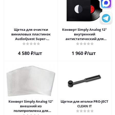
Щетка для очистки
Конверт Simply Analog 12"
виниловых пластинок
внутренний
AudioQuest Super-
антистатический для
Conductive Anti-Static
пластинок (25 шт)
Record Brush
4 580
₽
/шт
1 960
₽
/шт
Конверт Simply Analog 12"
Щетки для иголки PRO-JECT
внешний из
CLEAN IT
полипропилена для