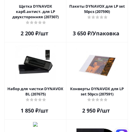
Щетка DYNAVOX
Пакеты DYNAVOX для LP set
карб.антист. для LP
50pcs (207590)
двухсторонняя (207307)
2 200
₽
/шт
3 650
₽
/Упаковка
Набор для чистки DYNAVOX
Конверты DYNAVOX для LP
BL (207675)
set 50pcs (207591)
1 850
₽
/шт
2 950
₽
/шт