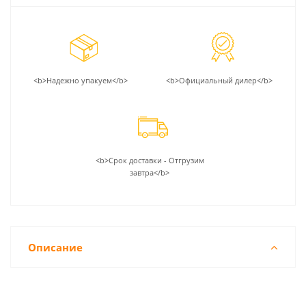
<b>Надежно упакуем</b>
<b>Официальный дилер</b>
<b>Срок доставки - Отгрузим
завтра</b>
Описание