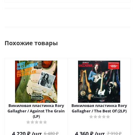
Похожие товары
Виниловая пластинка Rory
Виниловая пластинка Rory
Gallagher / Against The Grain
Gallagher / The Best Of (2LP)
(LP)
4 220
₽
/шт
4 360
₽
/шт
6 480
₽
7 910
₽