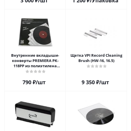
3 000
₽
/шт
1 200
₽
/Упаковка
Внутренние вкладыши-
Щетка VPI Record Cleaning
конверты PREMIERA PK-
Brush (HW-16, 16.5)
118PP из полиэтилена
высокой плотности для 12"
виниловых пластинок 20
790
₽
/шт
9 350
₽
/шт
шт.