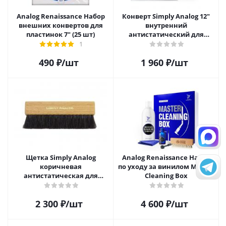
Analog Renaissance Набор
Конверт Simply Analog 12"
внешних конвертов для
внутренний
пластинок 7" (25 шт)
антистатический для
пластинок (25 шт)
1
490
₽
/шт
1 960
₽
/шт
Щетка Simply Analog
Analog Renaissance Набор
коричневая
по уходу за винилом Master
антистатическая для
Cleaning Box
чистки виниловых
пластинок
2 300
₽
/шт
4 600
₽
/шт