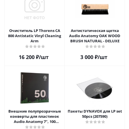
Очиститель LP Thorens CA
Антистатическая щетка
800 Antistatic Vinyl Cleaning
Audio Anatomy OAK WOOD
Arm
BRUSH NATURAL - DELUXE
16 200
₽
/шт
3 000
₽
/шт
Внешние полупрозрачные
Пакеты DYNAVOX для LP set
конверты для пластинок
50pcs (207590)
Audio Anatomy 7", 100
микрон, полиэтилен (50 шт)