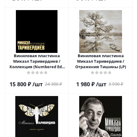
Виниловая пластинка
Виниловая пластинка
Микаэл Таривердиев /
Микаэл Таривердиев /
Коллекция (Numbered Ed.)
Отражения Тишины (LP)
(7LP BOX)
15 800
₽
/шт
1 980
₽
/шт
24 300
₽
3 590
₽