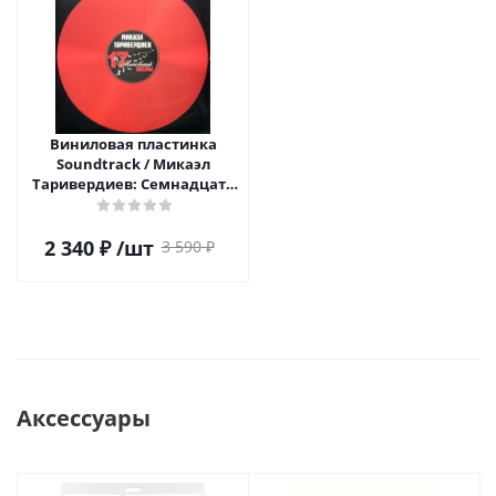
Виниловая пластинка
Soundtrack / Микаэл
Таривердиев: Семнадцать
Мгновений Весны (Coloured
Vinyl)(LP)
2 340
₽
/шт
3 590
₽
Аксессуары