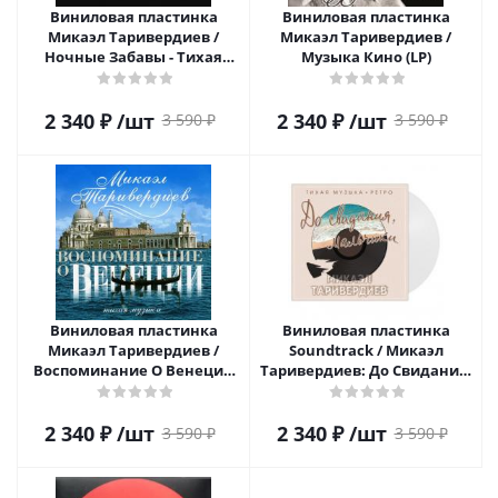
Виниловая пластинка
Виниловая пластинка
Микаэл Таривердиев /
Микаэл Таривердиев /
Ночные Забавы - Тихая
Музыка Кино (LP)
Музыка (LP)
2 340
₽
/шт
2 340
₽
/шт
3 590
₽
3 590
₽
Виниловая пластинка
Виниловая пластинка
Микаэл Таривердиев /
Soundtrack / Микаэл
Воспоминание О Венеции
Таривердиев: До Свидания,
(LP)
Мальчики - Тихая Музыка -
Ретро (Clear Vinyl)(LP)
2 340
₽
/шт
2 340
₽
/шт
3 590
₽
3 590
₽