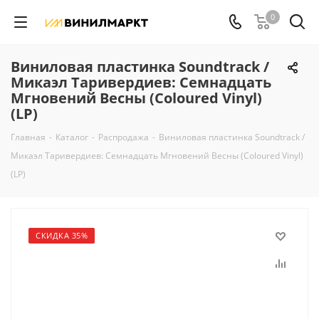
0
Виниловая пластинка Soundtrack /
Микаэл Таривердиев: Семнадцать
Мгновений Весны (Coloured Vinyl)
(LP)
Главная
-
Каталог
-
Распродажа
-
Виниловая пластинка Soundtrack /
Микаэл Таривердиев: Семнадцать Мгновений Весны (Coloured Vinyl)
(LP)
СКИДКА 35%