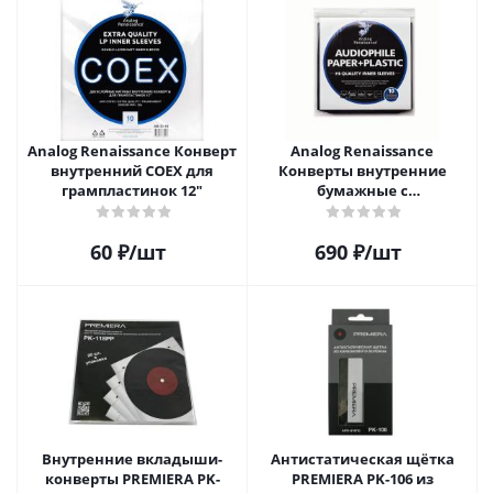
Analog Renaissance Конверт
Analog Renaissance
внутренний COEX для
Конверты внутренние
грампластинок 12"
бумажные с
антистатическим пакетом
для грампластинок 12"
60
₽
/шт
690
₽
/шт
Audiophile Paper+Plastic (10
шт)
Внутренние вкладыши-
Антистатическая щётка
конверты PREMIERA PK-
PREMIERA PK-106 из