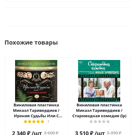
Похожие товары
Виниловая пластинка
Виниловая пластинка
Микаэл Таривердиев /
Микаэл Таривердиев /
Ирония Судьбы Или С
Старомодная комедия (lp)
Легким Паром! (LP)
1
2 340
₽
/шт
3 510
₽
/шт
3 600
₽
5 390
₽