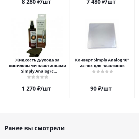
8 280
₽
/шт
7 480
₽
/шт
Жидкость д/ухода за
Конверт Simply Analog 10"
виниловыми пластинками
из пвх для пластинок
Simply Analog (с
распылителем, 200 мл) и
салфетка
1 270
₽
/шт
90
₽
/шт
Ранее вы смотрели