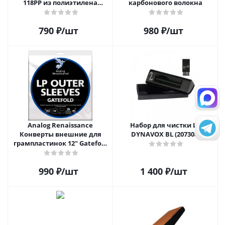
118PP из полиэтилена
карбонового волокна
высокой плотности для 12"
виниловых пластинок 20
790
₽
/шт
980
₽
/шт
шт.
Analog Renaissance
Набор для чистки LP
Конверты внешние для
DYNAVOX BL (207308)
грампластинок 12" Gatefold
(25 шт)
990
₽
/шт
1 400
₽
/шт