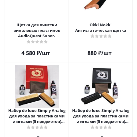
Щетка для очистки
Okki Nokki
виниловых пластинок
Антистатическая щетка
AudioQuest Super-
Conductive Anti-Static
Record Brush
4 580
₽
/шт
880
₽
/шт
Набор de luxe Simply Analog
Набор de luxe Simply Analog
для ухода за пластинками
для ухода за пластинками
и иглами (5 предметов)
и иглами (5 предметов)
SAVC008
SAVC003