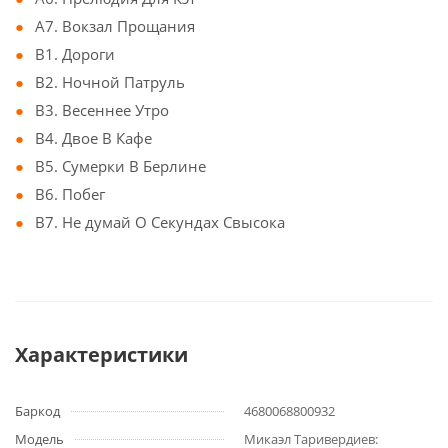
A7. Вокзал Прощания
B1. Дороги
B2. Ночной Патруль
B3. Весеннее Утро
B4. Двое В Кафе
B5. Сумерки В Берлине
B6. Побег
B7. Не думай О Секундах Свысока
Характеристики
Баркод
4680068800932
Модель
Микаэл Таривердиев: