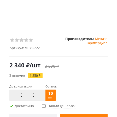
Производитель:
Микаэл
Таривердиев
Артикул:
M-382222
2 340
₽
/шт
3 590
₽
Экономия
1 250
₽
До конца акции
Остаток
10
шт.
Достаточно
Нашли дешевле?