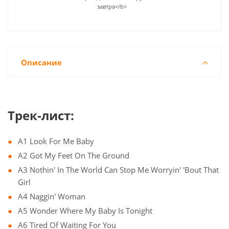
завтра</b>
Описание
Трек-лист:
A1 Look For Me Baby
A2 Got My Feet On The Ground
A3 Nothin' In The World Can Stop Me Worryin' 'Bout That
Girl
A4 Naggin' Woman
A5 Wonder Where My Baby Is Tonight
A6 Tired Of Waiting For You