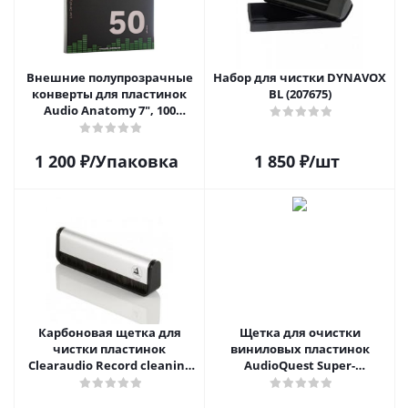
Внешние полупрозрачные
Набор для чистки DYNAVOX
конверты для пластинок
BL (207675)
Audio Anatomy 7", 100
микрон, полиэтилен (50 шт)
1 200
₽
/Упаковка
1 850
₽
/шт
Карбоновая щетка для
Щетка для очистки
чистки пластинок
виниловых пластинок
Clearaudio Record cleaning
AudioQuest Super-
brush
Conductive Anti-Static
Record Brush