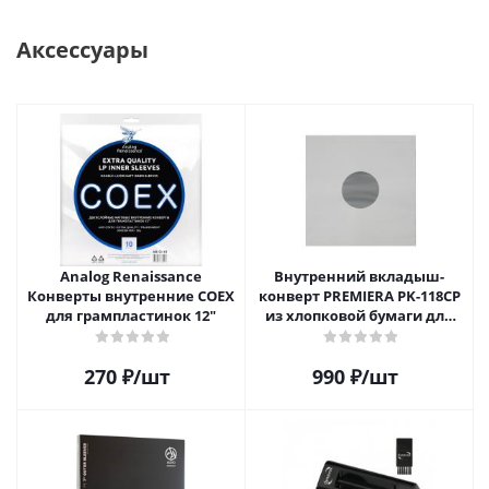
Аксессуары
Analog Renaissance
Внутренний вкладыш-
Конверты внутренние COEX
конверт PREMIERA PK-118CP
для грампластинок 12"
из хлопковой бумаги для
12" виниловой пластинки 1
шт.
270
₽
/шт
990
₽
/шт