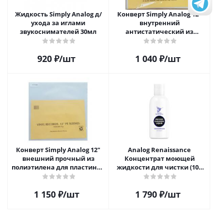
Жидкость Simply Analog д/
Конверт Simply Analog 12"
ухода за иглами
внутренний
звукоснимателей 30мл
антистатический из
полиэтилена для пластинок
(25шт)
920
₽
/шт
1 040
₽
/шт
Конверт Simply Analog 12"
Analog Renaissance
внешний прочный из
Концентрат моющей
полиэтилена для пластинок
жидкости для чистки (100
(25шт)
мл)
1 150
₽
/шт
1 790
₽
/шт