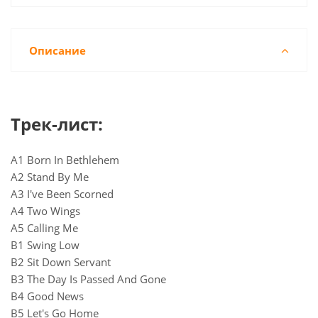
Описание
Трек-лист:
A1 Born In Bethlehem
A2 Stand By Me
A3 I've Been Scorned
A4 Two Wings
A5 Calling Me
B1 Swing Low
B2 Sit Down Servant
B3 The Day Is Passed And Gone
B4 Good News
B5 Let's Go Home