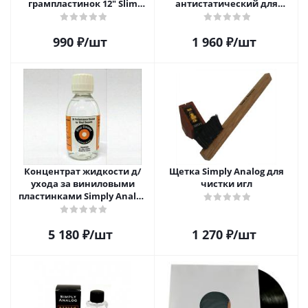
грампластинок 12" Slim
антистатический для
Carton (25 шт)
пластинок (25 шт)
990
₽
/шт
1 960
₽
/шт
Концентрат жидкости д/
Щетка Simply Analog для
ухода за виниловыми
чистки игл
пластинками Simply Analog
200мл
5 180
₽
/шт
1 270
₽
/шт