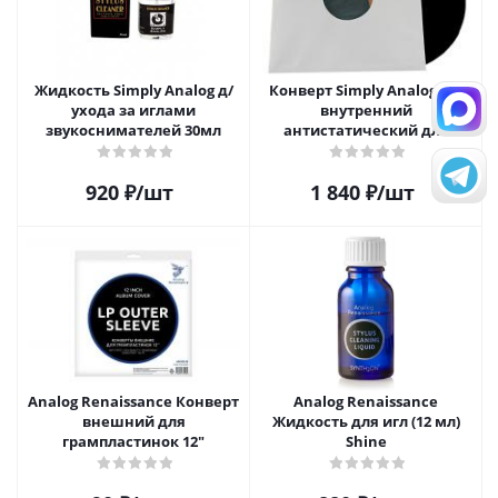
Жидкость Simply Analog д/
Конверт Simply Analog 12"
ухода за иглами
внутренний
звукоснимателей 30мл
антистатический для
пластинок (25шт)
920
₽
/шт
1 840
₽
/шт
Analog Renaissance Конверт
Analog Renaissance
внешний для
Жидкость для игл (12 мл)
грампластинок 12"
Shine