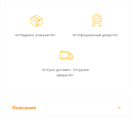
<b>Надежно упакуем</b>
<b>Официальный дилер</b>
<b>Срок доставки - Отгрузим
завтра</b>
Описание