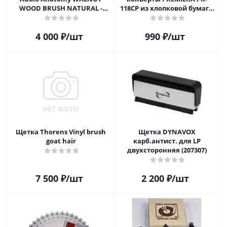
WOOD BRUSH NATURAL -
118CP из хлопковой бумаги
DELUXE
для 12" виниловых
пластинок 20 шт.
4 000
₽
/шт
990
₽
/шт
Щетка Thorens Vinyl brush
Щетка DYNAVOX
goat hair
карб.антист. для LP
двухсторонняя (207307)
7 500
₽
/шт
2 200
₽
/шт