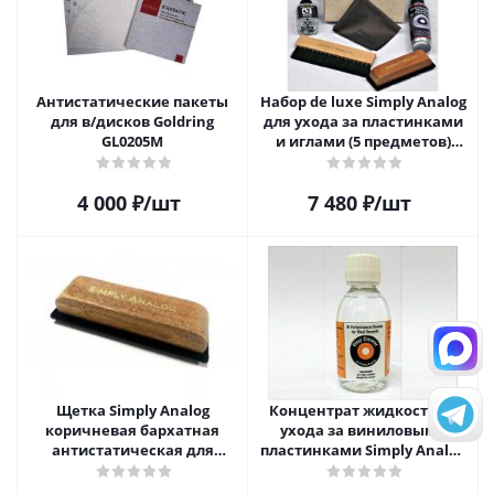
Антистатические пакеты
Набор de luxe Simply Analog
для в/дисков Goldring
для ухода за пластинками
GL0205M
и иглами (5 предметов)
SAVC005
4 000
₽
/шт
7 480
₽
/шт
Щетка Simply Analog
Концентрат жидкости д/
коричневая бархатная
ухода за виниловыми
антистатическая для
пластинками Simply Analog
чистки виниловых
200мл
пластинок