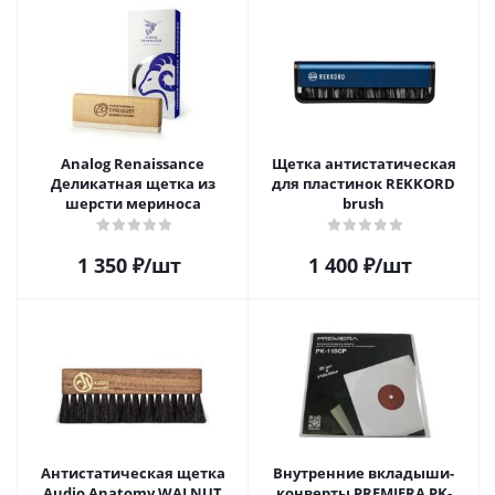
Analog Renaissance
Щетка антистатическая
Деликатная щетка из
для пластинок REKKORD
шерсти мериноса
brush
1 350
₽
/шт
1 400
₽
/шт
Антистатическая щетка
Внутренние вкладыши-
Audio Anatomy WALNUT
конверты PREMIERA PK-