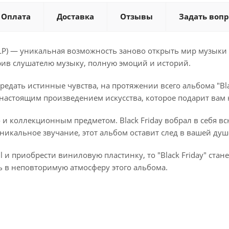
Оплата
Доставка
Отзывы
Задать вопр
(1LP) — уникальная возможность заново открыть мир музыки 
арив слушателю музыку, полную эмоций и историй.
редать истинные чувства, на протяжении всего альбома "Bla
 настоящим произведением искусства, которое подарит ва
 и коллекционным предметом. Black Friday вобрал в себя вс
никальное звучание, этот альбом оставит след в вашей ду
l и приобрести виниловую пластинку, то "Black Friday" ста
ь в неповторимую атмосферу этого альбома.