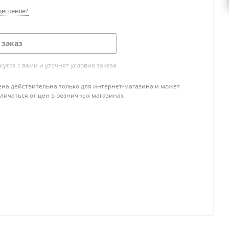
дешевле?
 заказ
тся с вами и уточнят условия заказа
ена действительна только для интернет-магазина и может
тличаться от цен в розничных магазинах