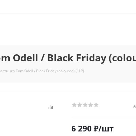
Odell / Black Friday (colou
тинка Tom Odell / Black Friday (coloured) (1LP)
А
6 290
₽
/шт