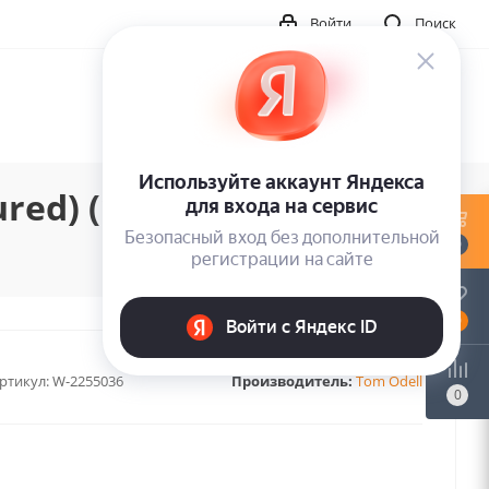
Войти
Поиск
red) (1LP)
0
0
ртикул:
W-2255036
Производитель:
Tom Odell
0