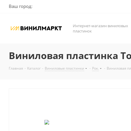
Ваш город:
Интернет-магазин виниловых
пластинок
Виниловая пластинка Tom 
Главная
-
Каталог
-
Виниловые пластинки
-
Рок.
-
Виниловая плас