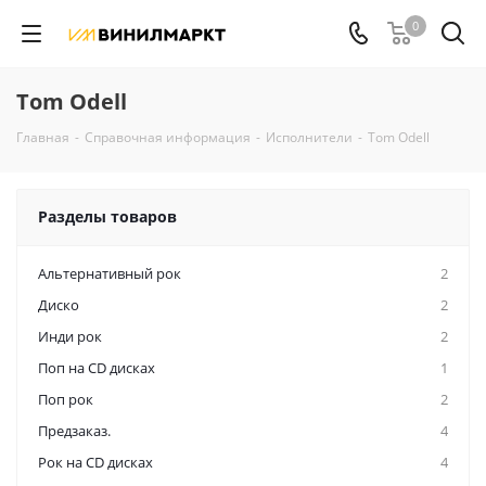
0
Tom Odell
Главная
-
Справочная информация
-
Исполнители
-
Tom Odell
Разделы товаров
Альтернативный рок
2
Диско
2
Инди рок
2
Поп на CD дисках
1
Поп рок
2
Предзаказ.
4
Рок на CD дисках
4