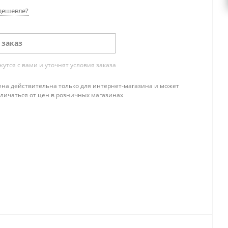
дешевле?
 заказ
тся с вами и уточнят условия заказа
ена действительна только для интернет-магазина и может
тличаться от цен в розничных магазинах