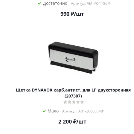
Достаточно
Артикул: VM-PK-118CP
990
₽
/шт
Щетка DYNAVOX карб.антист. для LP двухсторонняя
(207307)
Мало
Артикул: ART-200005481
2 200
₽
/шт