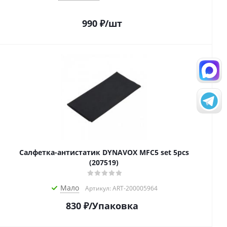
990
₽
/шт
Салфетка-aнтистатик DYNAVOX MFC5 set 5pcs
(207519)
Мало
Артикул: ART-200005964
830
₽
/Упаковка