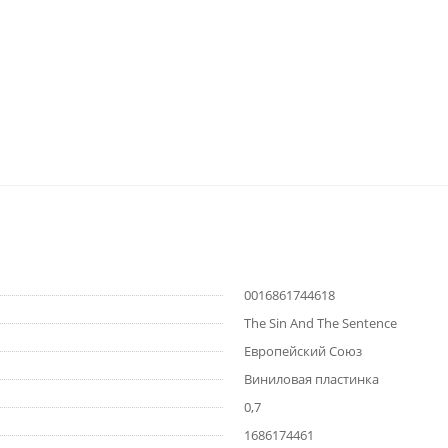
0016861744618
The Sin And The Sentence
Европейский Союз
Виниловая пластинка
0,7
1686174461