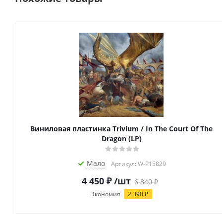
Виниловая пластинка Trivium / In The Court Of The
Dragon (LP)
Мало
Артикул: W-P15829
4 450
₽
/шт
6 840
₽
Экономия
2 390
₽