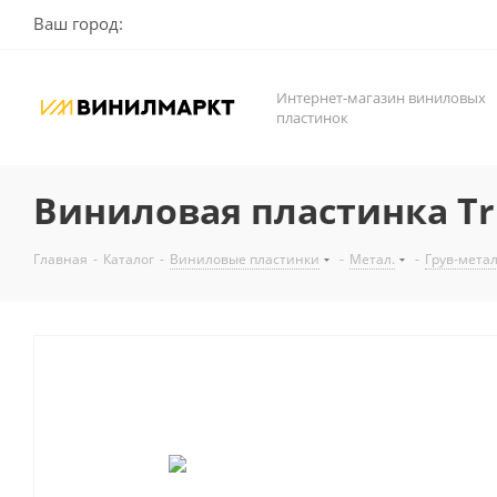
Ваш город:
Интернет-магазин виниловых
пластинок
Виниловая пластинка Triv
Главная
-
Каталог
-
Виниловые пластинки
-
Метал.
-
Грув-мета