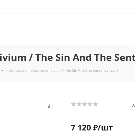
ium / The Sin And The Sent
л
-
Виниловая пластинка Trivium / The Sin And The Sentence (2LP)
А
7 120
₽
/шт