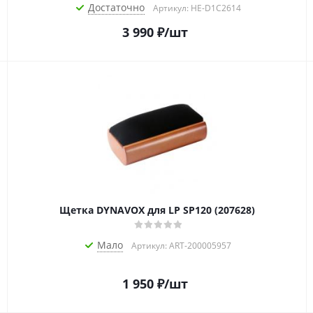
Достаточно
Артикул: HE-D1C2614
3 990
₽
/шт
Щетка DYNAVOX для LP SP120 (207628)
Мало
Артикул: ART-200005957
1 950
₽
/шт