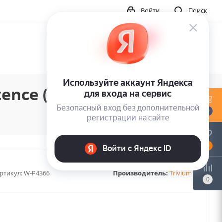
Войти
Поиск
ence (2LP)
0
0
ртикул:
W-P4366
Производитель:
Trivium
0