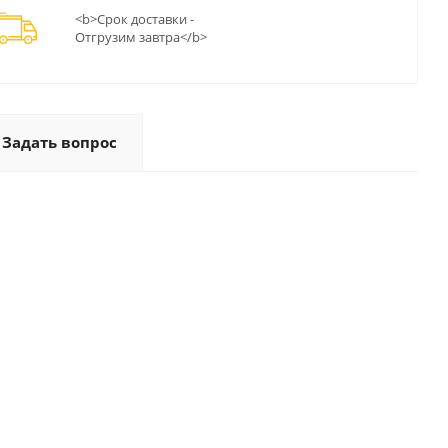
<b>Срок доставки -
Отгрузим завтра</b>
Задать вопрос