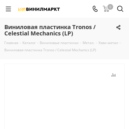
0
Виниловая пластинка Tronos /
Celestial Mechanics (LP)
Главная
-
Каталог
-
Виниловые пластинки
-
Метал.
-
Хэви-метал
-
Виниловая пластинка Tronos / Celestial Mechanics (LP)