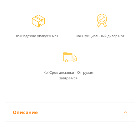
<b>Надежно упакуем</b>
<b>Официальный дилер</b>
<b>Срок доставки - Отгрузим
завтра</b>
Описание