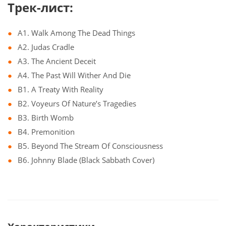
Трек-лист:
A1. Walk Among The Dead Things
A2. Judas Cradle
A3. The Ancient Deceit
A4. The Past Will Wither And Die
B1. A Treaty With Reality
B2. Voyeurs Of Nature’s Tragedies
B3. Birth Womb
B4. Premonition
B5. Beyond The Stream Of Consciousness
B6. Johnny Blade (Black Sabbath Cover)