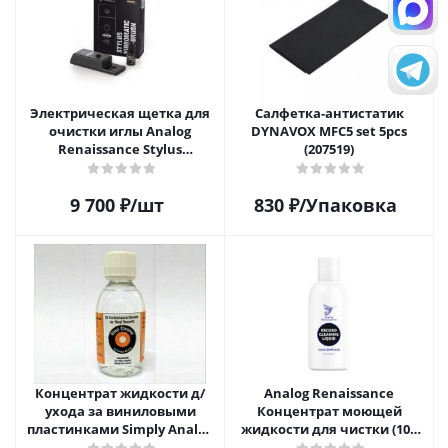
Электрическая щетка для
Салфетка-aнтистатик
очистки иглы Analog
DYNAVOX MFC5 set 5pcs
Renaissance Stylus
(207519)
Vibromatic Pro-Brush
9 700
₽
/шт
830
₽
/Упаковка
Концентрат жидкости д/
Analog Renaissance
ухода за виниловыми
Концентрат моющей
пластинками Simply Analog
жидкости для чистки (100
200мл
мл)