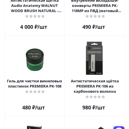
Антистатическая щетка
Внутренние вкладыши-
Audio Anatomy WALNUT
конверты PREMIERA PK-
WOOD BRUSH NATURAL -
118MP из ПВД (матовый
DELUXE
пластик) для 12" виниловых
пластинок 20 шт.
4 000
₽
/шт
490
₽
/шт
Гель для чистки виниловых
Антистатическая щётка
пластинок PREMIERA PK-108
PREMIERA PK-106 из
карбонового волокна
480
₽
/шт
980
₽
/шт