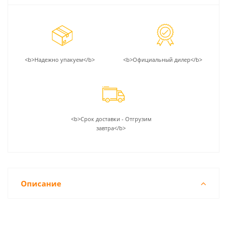
<b>Надежно упакуем</b>
<b>Официальный дилер</b>
<b>Срок доставки - Отгрузим
завтра</b>
Описание