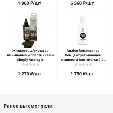
1 960
₽
/шт
6 560
₽
/шт
Жидкость д/ухода за
Analog Renaissance
виниловыми пластинками
Концентрат моющей
Simply Analog (с
жидкости для чистки (100
распылителем, 200 мл) и
мл)
салфетка
1 270
₽
/шт
1 790
₽
/шт
Ранее вы смотрели