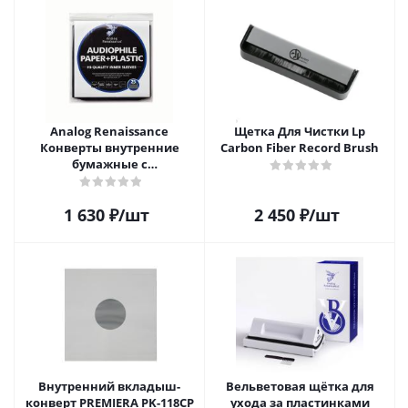
Analog Renaissance
Щетка Для Чистки Lp
Конверты внутренние
Carbon Fiber Record Brush
бумажные с
антистатическим пакетом
для грампластинок 12"
1 630
₽
/шт
2 450
₽
/шт
Audiophile Paper+Plastic (25
шт)
Внутренний вкладыш-
Вельветовая щётка для
конверт PREMIERA PK-118CP
ухода за пластинками