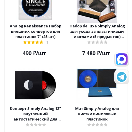
Analog Renaissance Набор
Набор de luxe Simply Analog
внешних конвертов для
для ухода за пластинками
пластинок 7" (25 шт)
и иглами (5 предметов)
SAVC005
1
490
₽
/шт
7 480
₽
/шт
Конверт Simply Analog 12"
Мат Simply Analog для
внутренний
чистки виниловых
антистатический для
пластинок
пластинок (25 шт)