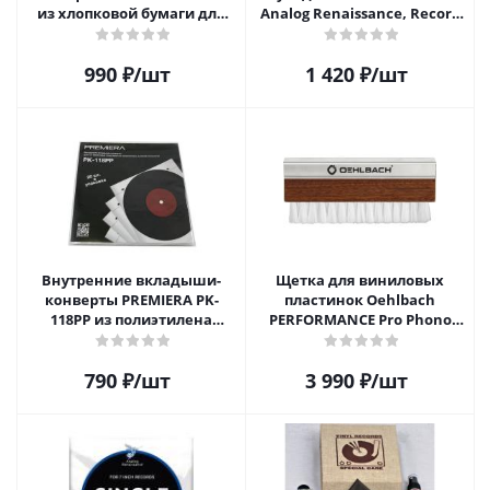
из хлопковой бумаги для
Analog Renaissance, Record
12" виниловой пластинки 1
Velvet Brush, AR-7152, White
шт.
990
₽
/шт
1 420
₽
/шт
Внутренние вкладыши-
Щетка для виниловых
конверты PREMIERA PK-
пластинок Oehlbach
118PP из полиэтилена
PERFORMANCE Pro Phono
высокой плотности для 12"
Brush, Record Brush,
виниловых пластинок 20
D1C2614
790
₽
/шт
3 990
₽
/шт
шт.