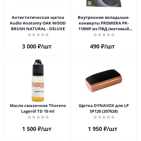
Антистатическая щетка
Внутренние вкладыши-
Audio Anatomy OAK WOOD
конверты PREMIERA PK-
BRUSH NATURAL - DELUXE
118MP из ПВД (матовый
пластик) для 12" виниловых
пластинок 20 шт.
3 000
₽
/шт
490
₽
/шт
Масло смазочное Thorens
Щетка DYNAVOX для LP
Lageröl TD 10 ml
SP120 (207628)
1 500
₽
/шт
1 950
₽
/шт