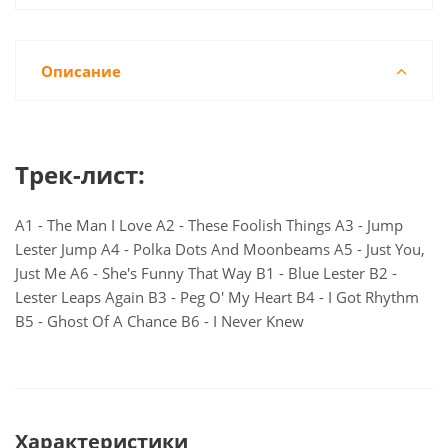
Описание
Трек-лист:
A1 - The Man I Love A2 - These Foolish Things A3 - Jump
Lester Jump A4 - Polka Dots And Moonbeams A5 - Just You,
Just Me A6 - She's Funny That Way B1 - Blue Lester B2 -
Lester Leaps Again B3 - Peg O' My Heart B4 - I Got Rhythm
B5 - Ghost Of A Chance B6 - I Never Knew
Характеристики