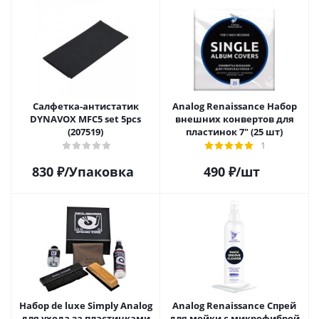
Салфетка-aнтистатик
Analog Renaissance Набор
DYNAVOX MFC5 set 5pcs
внешних конвертов для
(207519)
пластинок 7" (25 шт)
1
830
₽
/Упаковка
490
₽
/шт
Набор de luxe Simply Analog
Analog Renaissance Спрей
для ухода за пластинками
для мойки с микрофиброй