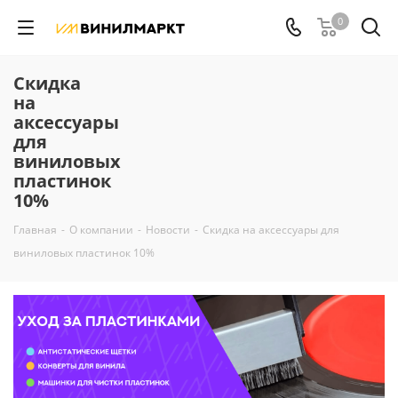
0
Скидка
на
аксессуары
для
виниловых
пластинок
10%
Главная
-
О компании
-
Новости
-
Скидка на аксессуары для
виниловых пластинок 10%