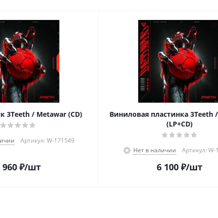
 3Teeth / Metawar (CD)
Виниловая пластинка 3Teeth 
(LP+CD)
личии
Артикул: W-171549
Нет в наличии
Артикул: W-
 960
₽
/шт
6 100
₽
/шт