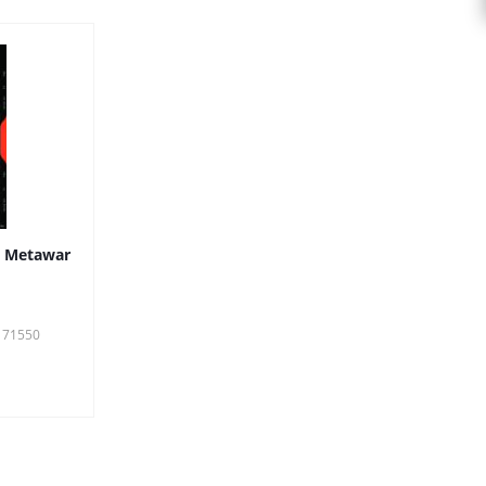
/ Metawar
171550