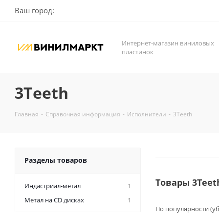
Ваш город:
Интернет-магазин виниловых
пластинок
3Teeth
Главная
-
Справочная информация
-
Исполнители
-
3Teeth
Разделы товаров
Товары 3Teet
Индастриал-метал
1
Метал на CD дисках
1
По популярности (у