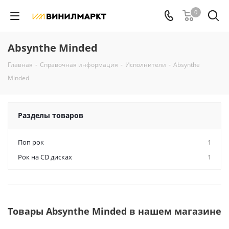
0
Absynthe Minded
Главная
-
Справочная информация
-
Исполнители
-
Absynthe
Minded
Разделы товаров
Поп рок
1
Рок на CD дисках
1
Товары Absynthe Minded в нашем магазине