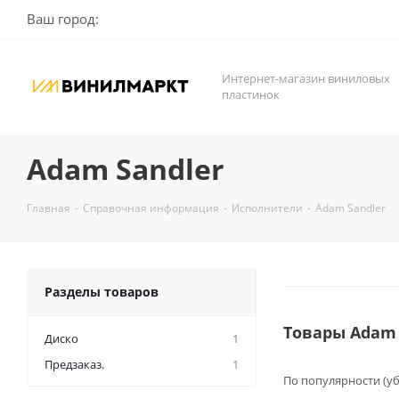
Ваш город:
Интернет-магазин виниловых
пластинок
Adam Sandler
Главная
-
Справочная информация
-
Исполнители
-
Adam Sandler
Разделы товаров
Товары Adam 
Диско
1
Предзаказ.
1
По популярности (у