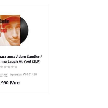
астинка Adam Sandler /
onna Laugh At You! (2LP)
личии
Артикул: W-161430
 990
₽
/шт