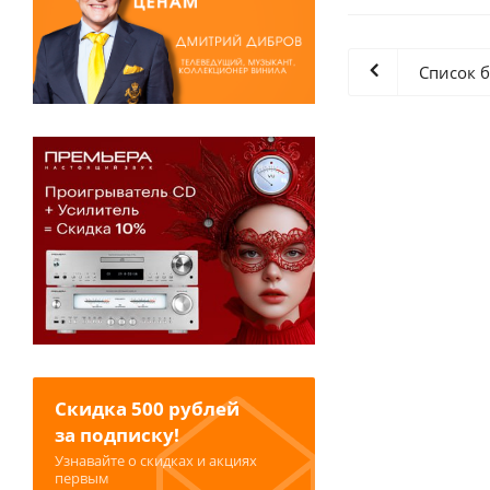
Список 
Скидка 500 рублей
за подписку!
Узнавайте о скидках и акциях
первым