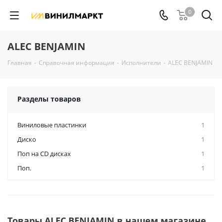
0
ALEC BENJAMIN
Главная
-
Справочная информация
-
Исполнители
-
ALEC BENJAMIN
Разделы товаров
Виниловые пластинки
1
Диско
1
Поп на CD дисках
1
Поп.
1
Товары ALEC BENJAMIN в нашем магазине