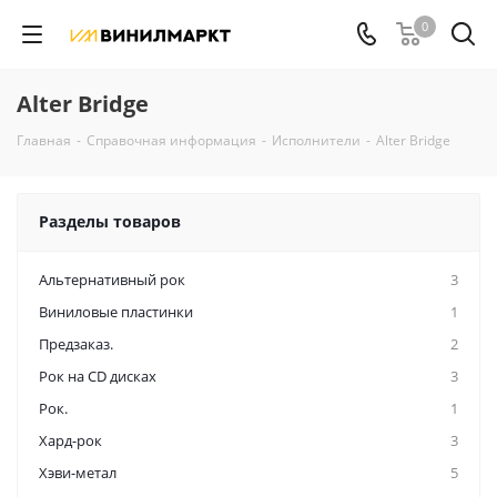
0
Alter Bridge
Главная
-
Справочная информация
-
Исполнители
-
Alter Bridge
Разделы товаров
Альтернативный рок
3
Виниловые пластинки
1
Предзаказ.
2
Рок на CD дисках
3
Рок.
1
Хард-рок
3
Хэви-метал
5