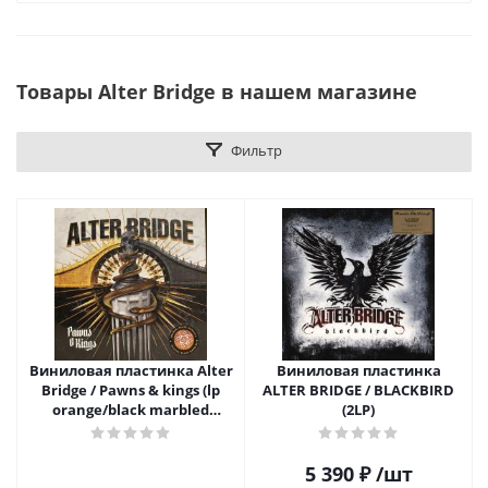
Товары Alter Bridge в нашем магазине
Фильтр
Виниловая пластинка Alter
Виниловая пластинка
Bridge / Pawns & kings (lp
ALTER BRIDGE / BLACKBIRD
orange/black marbled
(2LP)
gatefold vinyl)
5 390
₽
/шт