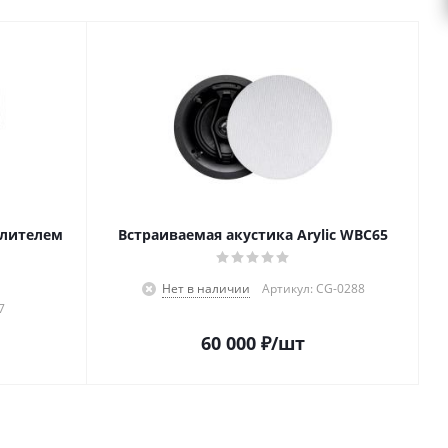
илителем
Встраиваемая акустика Arylic WBC65
Нет в наличии
Артикул: CG-0288
7
60 000
₽
/шт