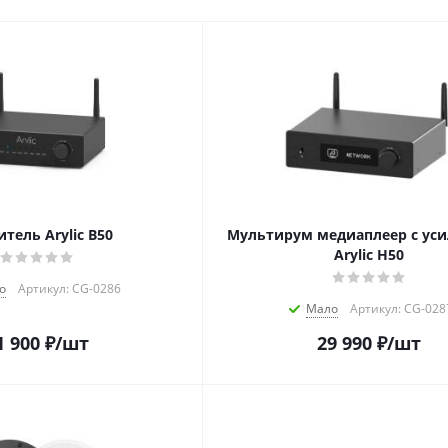
тель Arylic B50
Мультирум медиаплеер с ус
Arylic H50
о
Артикул: CG-0286
Мало
Артикул: CG-028
1 900
₽
/шт
29 990
₽
/шт