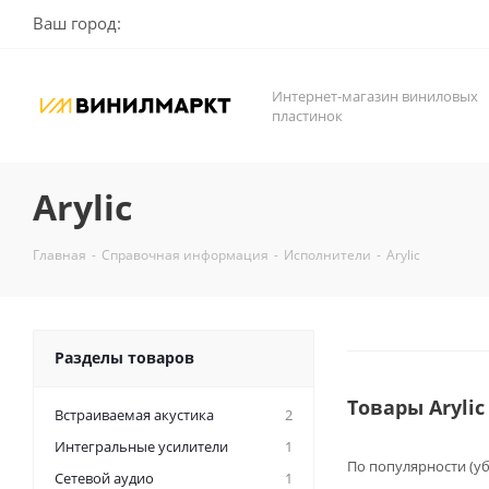
Ваш город:
Интернет-магазин виниловых
пластинок
Arylic
Главная
-
Справочная информация
-
Исполнители
-
Arylic
Разделы товаров
Товары Aryli
Встраиваемая акустика
2
Интегральные усилители
1
По популярности (у
Сетевой аудио
1