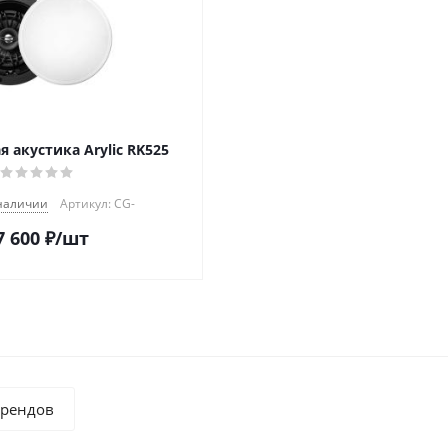
 акустика Arylic RK525
 наличии
Артикул: CG-
7 600
₽
/шт
брендов