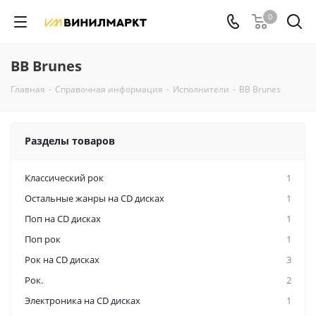
0
BB Brunes
Главная
-
Справочная информация
-
Исполнители
-
BB Brunes
Разделы товаров
Классический рок
1
Остальные жанры на CD дисках
1
Поп на CD дисках
1
Поп рок
1
Рок на CD дисках
3
Рок.
2
Электроника на CD дисках
1