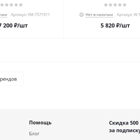
ичии
Артикул: VM-7571911
Нет в наличии
Артикул: W-
7 200
₽
/шт
5 820
₽
/шт
брендов
Помощь
Скидка 500
за подписку
Блог