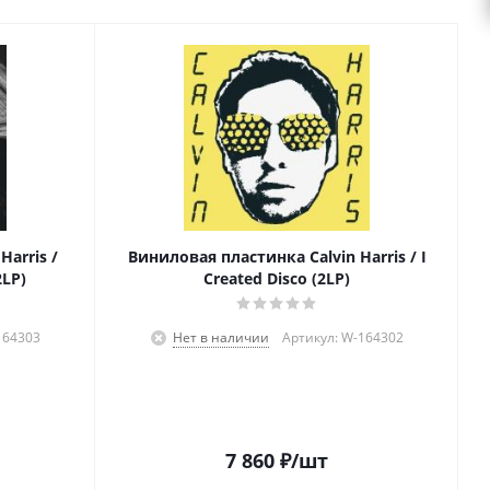
Harris /
Виниловая пластинка Calvin Harris / I
2LP)
Created Disco (2LP)
164303
Нет в наличии
Артикул: W-164302
7 860
₽
/шт