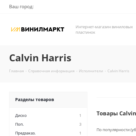
Ваш город:
Интернет-магазин виниловых
пластинок
Calvin Harris
Главная
-
Справочная информация
-
Исполнители
-
Calvin Harris
Разделы товаров
Товары Calvi
Диско
1
Поп.
3
По популярности (у
Предзаказ.
1