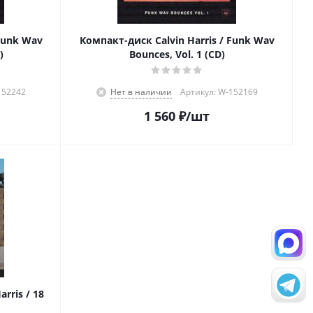
 Funk Wav
Компакт-диск Calvin Harris / Funk Wav
)
Bounces, Vol. 1 (CD)
152242
Нет в наличии
Артикул: W-152169
1 560
₽
/шт
rris / 18