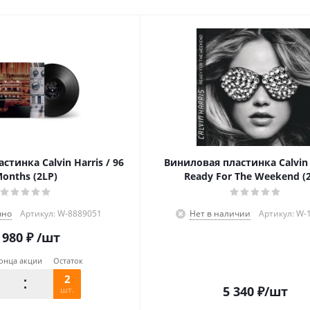
тинка Calvin Harris / 96
Виниловая пластинка Calvin 
onths (2LP)
Ready For The Weekend (
чно
Артикул: W-8889051
Нет в наличии
Артикул: W-
 980
₽
/шт
онца акции
Остаток
2
5 340
₽
/шт
шт.