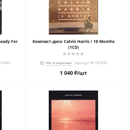
Ready For
Компакт-диск Calvin Harris / 18 Months
(1CD)
107841
Нет в наличии
Артикул: W-107839
1 040
₽
/шт