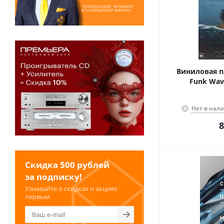
Виниловая пл
Funk Wav 
Нет в нал
8
Скидка 500 рублей
за подписку!
Узнавайте о скидках и акциях
первым