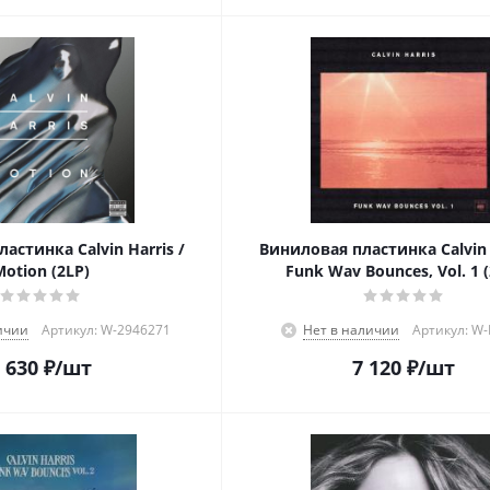
астинка Calvin Harris /
Виниловая пластинка Calvin 
otion (2LP)
Funk Wav Bounces, Vol. 1 
ичии
Артикул: W-2946271
Нет в наличии
Артикул: W
 630
₽
/шт
7 120
₽
/шт