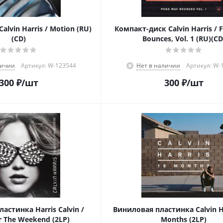
alvin Harris / Motion (RU)
Компакт-диск Calvin Harris /
(CD)
Bounces, Vol. 1 (RU)(CD
личии
Артикул: W-123544
Нет в наличии
Артикул: W-
300
₽
/шт
300
₽
/шт
астинка Harris Calvin /
Виниловая пластинка Calvin Ha
r The Weekend (2LP)
Months (2LP)