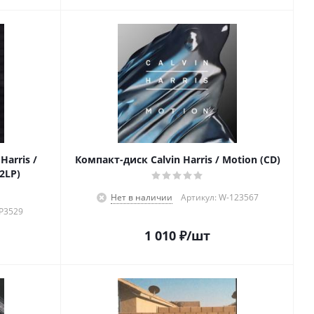
Harris /
Компакт-диск Calvin Harris / Motion (CD)
(2LP)
Нет в наличии
Артикул: W-123567
-P3529
1 010
₽
/шт