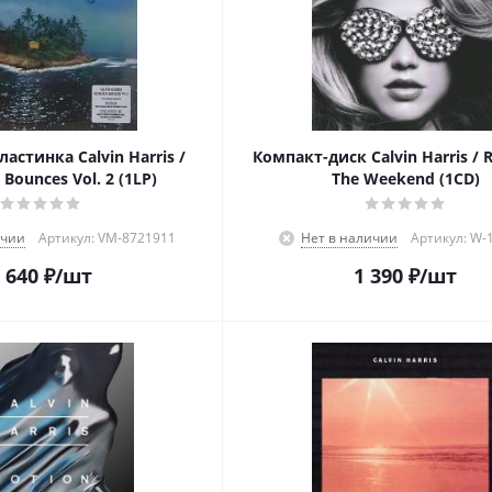
астинка Calvin Harris /
Компакт-диск Calvin Harris / 
Bounces Vol. 2 (1LP)
The Weekend (1CD)
ичии
Артикул: VM-8721911
Нет в наличии
Артикул: W-
 640
₽
/шт
1 390
₽
/шт