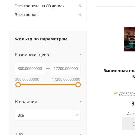
Электроника на CD дисках
6
Электропоп
4
Фильтр по параметрам
Розничная цена
Виниловая плас
M
300.00000000
17200.00000000
Достато
В наличии
3
До к
Все
Тип