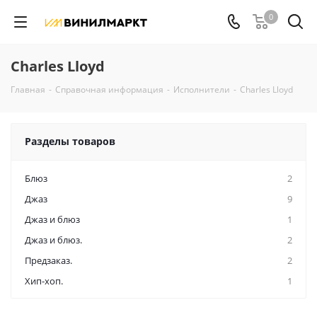
0
Charles Lloyd
Главная
-
Справочная информация
-
Исполнители
-
Charles Lloyd
Разделы товаров
Блюз
2
Джаз
9
Джаз и блюз
1
Джаз и блюз.
2
Предзаказ.
2
Хип-хоп.
1