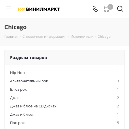
0
Chicago
Главная
-
Справочная информация
-
Исполнители
-
Chicago
Разделы товаров
Hip-Hop
1
Альтернативный рок
3
Блюз рок
1
Джаз
2
Джаз и блюз на CD дисках
2
Джаз и блюз.
1
Поп рок
5