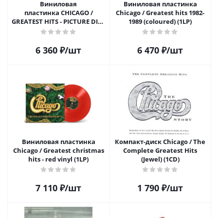
Виниловая
Виниловая пластинка
пластинка CHICAGO /
Chicago / Greatest hits 1982-
GREATEST HITS - PICTURE DISC
1989 (coloured) (1LP)
(1LP)
6 360
₽
/шт
6 470
₽
/шт
Виниловая пластинка
Компакт-диск Chicago / The
Chicago / Greatest christmas
Complete Greatest Hits
hits - red vinyl (1LP)
(Jewel) (1CD)
7 110
₽
/шт
1 790
₽
/шт