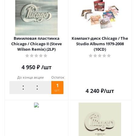
Виниловая пластинка
Компакт-диск Chicago / The
Chicago / Chicago II (Steve
Studio Albums 1979-2008
Wilson Remix) (2LP)
(10CD)
4 950
₽
/шт
До конца акции
Остаток
1
4 240
₽
/шт
шт.