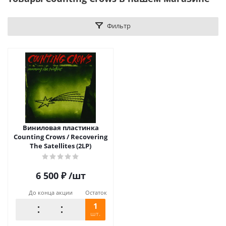
Фильтр
Виниловая пластинка
Counting Crows / Recovering
The Satellites (2LP)
6 500
₽
/шт
До конца акции
Остаток
1
шт.