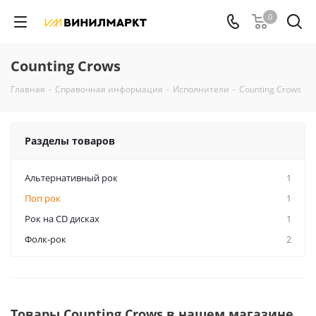
0
Counting Crows
Главная
-
Справочная информация
-
Исполнители
-
Counting Crows
Разделы товаров
Альтернативный рок
1
Поп рок
1
Рок на CD дисках
1
Фолк-рок
2
Товары Counting Crows в нашем магазине