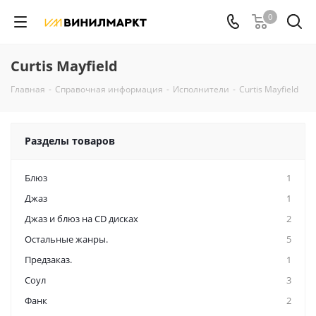
0
Curtis Mayfield
Главная
-
Справочная информация
-
Исполнители
-
Curtis Mayfield
Разделы товаров
Блюз
1
Джаз
1
Джаз и блюз на CD дисках
2
Остальные жанры.
5
Предзаказ.
1
Соул
3
Фанк
2