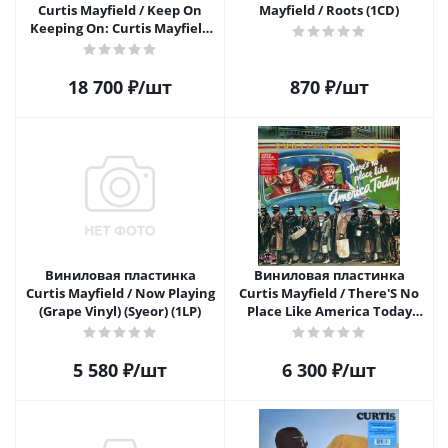
Curtis Mayfield / Keep On
Mayfield / Roots (1CD)
Keeping On: Curtis Mayfield
Studio Albums 1970-1974 (4LP)
18 700
₽
/шт
870
₽
/шт
Виниловая пластинка
Виниловая пластинка
Curtis Mayfield / Now Playing
Curtis Mayfield / There'S No
(Grape Vinyl) (Syeor) (1LP)
Place Like America Today
(1LP)
5 580
₽
/шт
6 300
₽
/шт