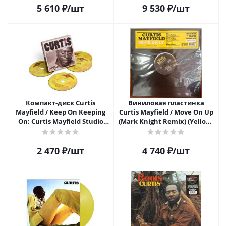
5 610
₽
/шт
9 530
₽
/шт
Компакт-диск Curtis
Виниловая пластинка
Mayfield / Keep On Keeping
Curtis Mayfield / Move On Up
On: Curtis Mayfield Studio
(Mark Knight Remix) (Yellow)
Albums 1970-1974 (4CD)
(1LP) (12in)
2 470
₽
/шт
4 740
₽
/шт