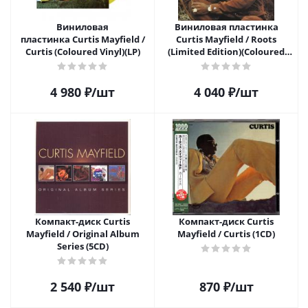
Виниловая
Виниловая пластинка
пластинка Curtis Mayfield /
Curtis Mayfield / Roots
Curtis (Coloured Vinyl)(LP)
(Limited Edition)(Coloured
Vinyl)(LP)
4 980
₽
/шт
4 040
₽
/шт
Компакт-диск Curtis
Компакт-диск Curtis
Mayfield / Original Album
Mayfield / Curtis (1CD)
Series (5CD)
2 540
₽
/шт
870
₽
/шт