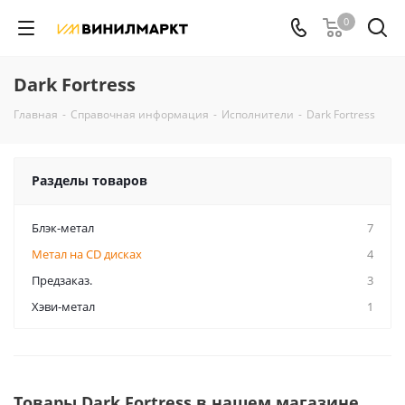
0
Dark Fortress
Главная
-
Справочная информация
-
Исполнители
-
Dark Fortress
Разделы товаров
Блэк-метал
7
Метал на CD дисках
4
Предзаказ.
3
Хэви-метал
1
Товары Dark Fortress в нашем магазине