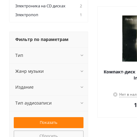
Электроника на CD дисках
2
Электропоп
1
Фильтр по параметрам
Тип
Жанр музыки
Компакт-диск D
I
Издание
Нет в на
Тип аудиозаписи
1
Сбросить