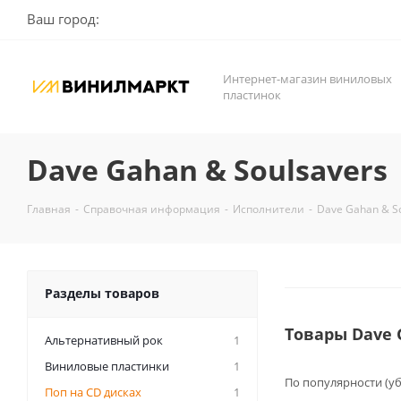
Ваш город:
Интернет-магазин виниловых
пластинок
Dave Gahan & Soulsavers
Главная
-
Справочная информация
-
Исполнители
-
Dave Gahan & S
Разделы товаров
Товары Dave 
Альтернативный рок
1
Виниловые пластинки
1
По популярности (у
Поп на CD дисках
1