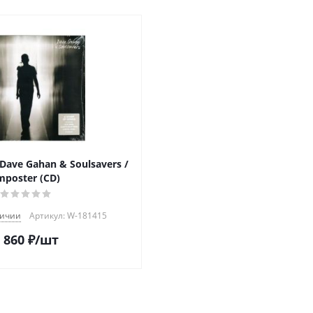
ave Gahan & Soulsavers /
mposter (CD)
личии
Артикул: W-181415
 860
₽
/шт