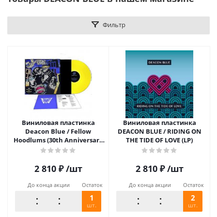
Фильтр
Виниловая пластинка
Виниловая пластинка
Deacon Blue / Fellow
DEACON BLUE / RIDING ON
Hoodlums (30th Anniversary
THE TIDE OF LOVE (LP)
Edition)(Coloured Vinyl)(LP)
2 810
₽
/шт
2 810
₽
/шт
До конца акции
Остаток
До конца акции
Остаток
1
2
шт.
шт.