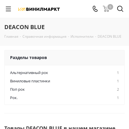
0
DEACON BLUE
Главная
-
Справочная информация
-
Исполнители
-
DEACON BLUE
Разделы товаров
Альтернативный рок
1
Виниловые пластинки
1
Поп рок
2
Рок.
1
Товары DEACON BLUE в нашем магазине