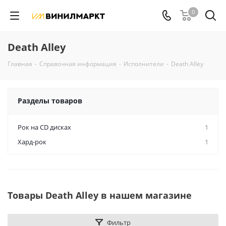
0
Death Alley
Главная
-
Справочная информация
-
Исполнители
-
Death Alley
Разделы товаров
Рок на CD дисках
1
Хард-рок
1
Товары Death Alley в нашем магазине
Фильтр