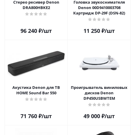
Стерео ресивер Denon
Головка звукоснимателя
DRA800HBKE2
Denon 00D9410003708
Картридж DP-29F (DSN-82)
96 240
₽
/шт
11 250
₽
/шт
Акустика Denon для ТВ
Проигрыватель виниловых
HOME Sound Bar 550
дисков Denon
DP450USBWTEM
71 760
₽
/шт
49 000
₽
/шт