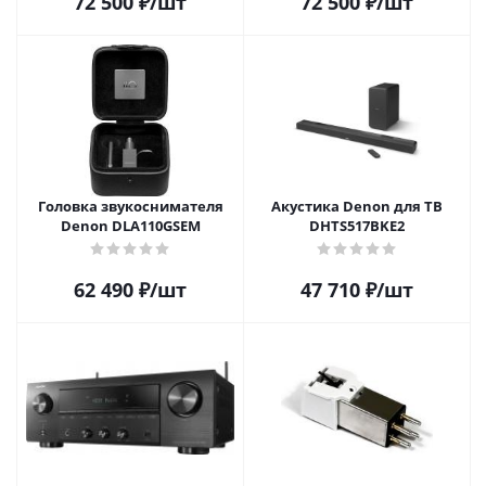
72 500
₽
/шт
72 500
₽
/шт
Головка звукоснимателя
Акустика Denon для ТВ
Denon DLA110GSEM
DHTS517BKE2
62 490
₽
/шт
47 710
₽
/шт