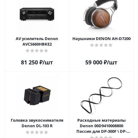
AV усилитель Denon
Наушники DENON AH-D7200
AVCS660HBKE2
81 250
₽
/шт
59 000
₽
/шт
Головка звукоснимателя
Расходные материалы
Denon DL-103 R
Denon 00D9410008800
Пассик для DP-300F \ DP-
200USB \ DP-29F