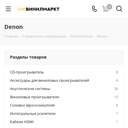
0
Denon
Главная
-
Справочная информация
-
Исполнители
-
Denon
Разделы товаров
CD-проигрыватель
8
Аксессуары для виниловых проигрывателей
6
Акустические системы
36
Виниловые проигрыватели
15
Головки звукоснимателя
8
Интегральные усилители
7
Кабели HDMI
1