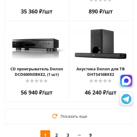
35 360
₽
/шт
890
₽
/шт
CD проигрыватель Denon
Акустика Denon для ТВ
DCD600NEBKE2, (1 шт)
DHTS416BKE2
56 940
₽
/шт
46 240
₽
/шт
Показать еще
1
2
3
9