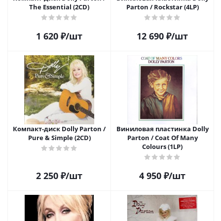
The Essential (2CD)
Parton / Rockstar (4LP)
1 620
₽
/шт
12 690
₽
/шт
Компакт-диск Dolly Parton /
Виниловая пластинка Dolly
Pure & Simple (2CD)
Parton / Coat Of Many
Colours (1LP)
2 250
₽
/шт
4 950
₽
/шт