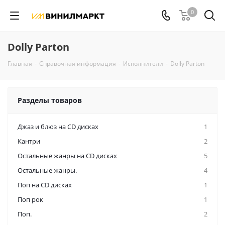
0
Dolly Parton
Главная
-
Справочная информация
-
Исполнители
-
Dolly Parton
Разделы товаров
Джаз и блюз на CD дисках
1
Кантри
2
Остальные жанры на CD дисках
5
Остальные жанры.
4
Поп на CD дисках
1
Поп рок
1
Поп.
2