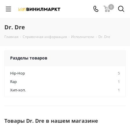
0
Dr. Dre
Главная
-
Справочная информация
-
Исполнители
-
Dr. Dre
Разделы товаров
Hip-Hop
5
Rap
1
Хип-хоп.
1
Товары Dr. Dre в нашем магазине