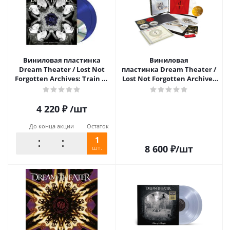
Виниловая пластинка
Виниловая
Dream Theater / Lost Not
пластинка Dream Theater /
Forgotten Archives: Train of
Lost Not Forgotten Archives
Thought Instrumental
Covers - Master of Puppets -
Demos (2003)(LP)
Live in Barcelona, 2002
(Limited Edition)(Coloured
4 220
₽
/шт
Vinyl)(2LP+CD)
До конца акции
Остаток
1
8 600
₽
/шт
шт.