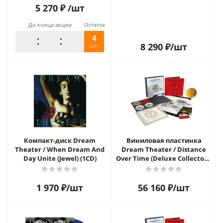
5 270
₽
/шт
До конца акции
Остаток
4
8 290
₽
/шт
шт.
Компакт-диск Dream
Виниловая пластинка
Theater / When Dream And
Dream Theater / Distance
Day Unite (Jewel) (1CD)
Over Time (Deluxe Collector's
Edition)(2LP+2CD+7" Vinyl
EP+Blu-Ray+DVD)
1 970
₽
/шт
56 160
₽
/шт