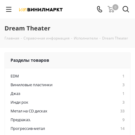
0
Dream Theater
Главная
-
Справочная информация
-
Исполнители
-
Dream Theater
Разделы товаров
EDM
1
Виниловые пластинки
3
Джаз
1
Инди рок
3
Метал на CD дисках
33
Предзаказ.
9
Прогрессив-метал
14