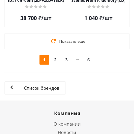
(Dark Green) (2LP+2CD+1BLR)
Scenes From A Memory (CD)
38 700
₽
/шт
1 040
₽
/шт
Показать еще
1
2
3
6
Список брендов
Компания
О компании
Новости