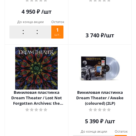
4 950
₽
/шт
До конца акции
Остаток
1
3 740
₽
/шт
шт.
Виниловая пластинка
Виниловая пластинка
Dream Theater / Lost Not
Dream Theater / Awake
Forgotten Archives: the
(coloured) (2LP)
Number of the Beast (2002)
(2LP)
5 390
₽
/шт
До конца акции
Остаток