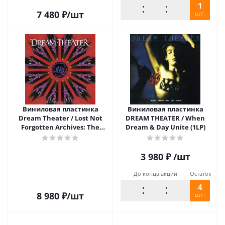
1
7 480
₽
/шт
шт.
Виниловая пластинка
Виниловая пластинка
Dream Theater / Lost Not
DREAM THEATER / When
Forgotten Archives: The
Dream & Day Unite (1LP)
Majesty Demos (1985-1986)
(3LP)
3 980
₽
/шт
До конца акции
Остаток
4
8 980
₽
/шт
шт.