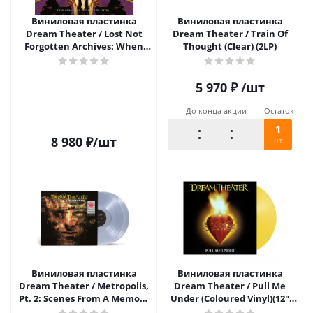
Виниловая пластинка
Виниловая пластинка
Dream Theater / Lost Not
Dream Theater / Train Of
Forgotten Archives: When
Thought (Clear) (2LP)
Dream And Day Reunite
(Live) (LP)
5 970
₽
/шт
До конца акции
Остаток
1
8 980
₽
/шт
шт.
Виниловая пластинка
Виниловая пластинка
Dream Theater / Metropolis,
Dream Theater / Pull Me
Pt. 2: Scenes From A Memory
Under (Coloured Vinyl)(12"
(coloured) (2LP)
Vinyl Single)