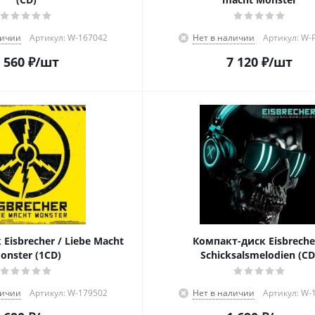
личии
Артикул: W-167042
Нет в наличии
Артикул: W-
 560
₽
/шт
7 120
₽
/шт
Eisbrecher / Liebe Macht
Компакт-диск Eisbreche
onster (1CD)
Schicksalsmelodien (CD
личии
Артикул: W-179502
Нет в наличии
Артикул: W-