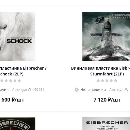
ластинка Eisbrecher /
Виниловая пластинка Eisbre
Schock (2LP)
Sturmfahrt (2LP)
личии
Артикул: W-149135
Нет в наличии
Артикул: W
 600
₽
/шт
7 120
₽
/шт