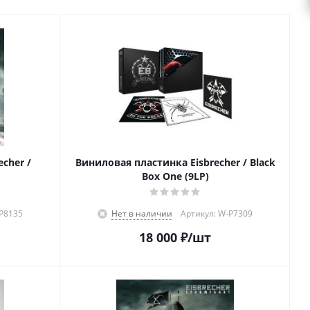
cher /
Виниловая пластинка Eisbrecher / Black
Box One (9LP)
-P8135
Нет в наличии
Артикул: W-P7309
18 000
₽
/шт