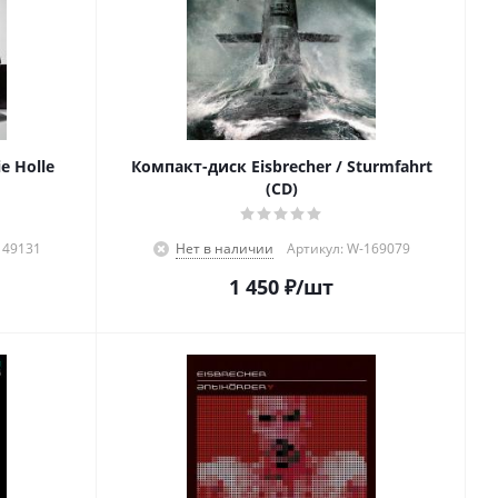
e Holle
Компакт-диск Eisbrecher / Sturmfahrt
(CD)
149131
Нет в наличии
Артикул: W-169079
1 450
₽
/шт