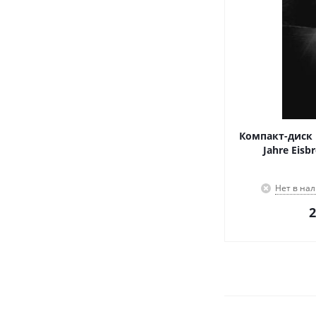
Компакт-диск Ei
Jahre Eisb
Нет в на
2