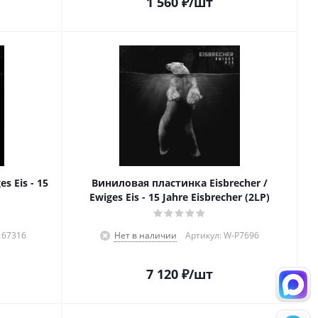
1 560
₽
/шт
s Eis - 15
Виниловая пластинка Eisbrecher /
Ewiges Eis - 15 Jahre Eisbrecher (2LP)
167316
Нет в наличии
Артикул: W-P7696
7 120
₽
/шт