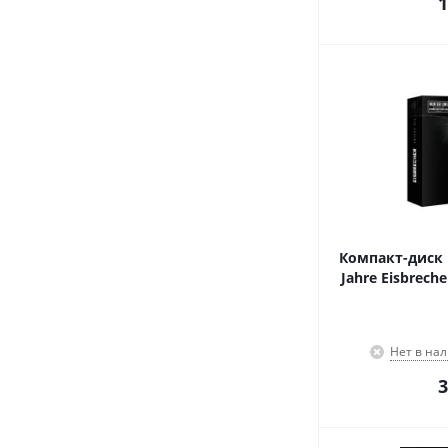
1
Компакт-диск Ei
Jahre Eisbreche
Нет в на
3