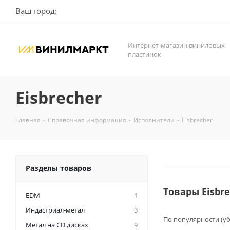
Ваш город:
Интернет-магазин виниловых
пластинок
Eisbrecher
Главная
-
Справочная информация
-
Исполнители
-
Eisbrecher
Разделы товаров
Товары Eisbr
EDM
1
Индастриал-метал
3
По популярности (у
Метал на CD дисках
9