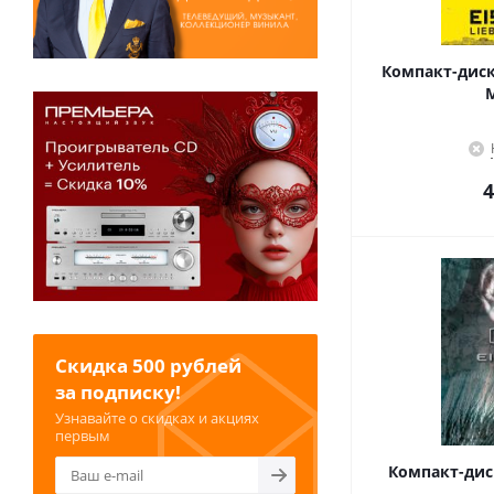
Компакт-диск 
M
4
Скидка 500 рублей
за подписку!
Узнавайте о скидках и акциях
первым
Компакт-диск