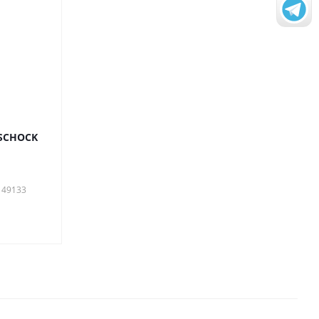
 SCHOCK
149133