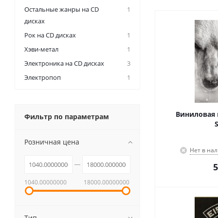
Остальные жанры на CD
1
дисках
Рок на CD дисках
1
Хэви-метал
1
Электроника на CD дисках
3
Электропоп
1
Виниловая п
Фильтр по параметрам
Розничная цена
Нет в на
5
1040.00000000
18000.00000000
Тип