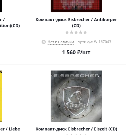
r /
Компакт-диск Eisbrecher / Antikorper
ition)(CD)
(CD)
Нет в наличии
Артикул: W-167043
1 560
₽
/шт
r / Liebe
Компакт-диск Eisbrecher / Eiszeit (CD)