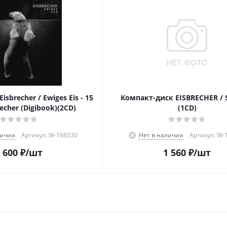
sbrecher / Ewiges Eis - 15
Компакт-диск EISBRECHER /
recher (Digibook)(2CD)
(1CD)
личии
Артикул: W-168530
Нет в наличии
Артикул: W-
 600
₽
/шт
1 560
₽
/шт