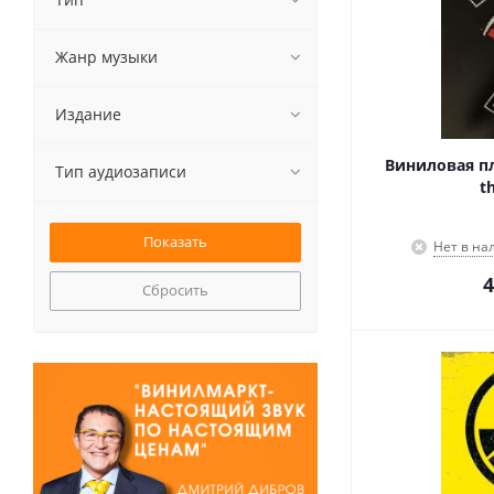
Жанр музыки
Издание
Виниловая пл
Тип аудиозаписи
t
Нет в на
4
Сбросить