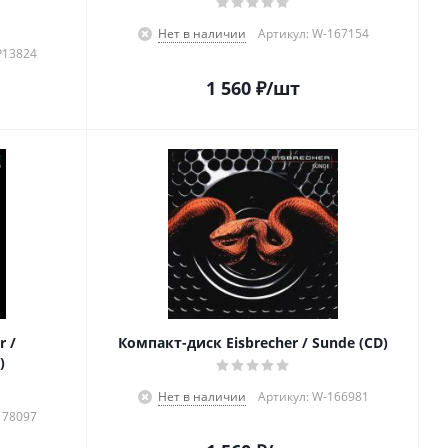
Нет в наличии
Артикул: W-167154
P13824
1 560
₽
/шт
r /
Компакт-диск Eisbrecher / Sunde (CD)
)
Нет в наличии
Артикул: W-166981
178097