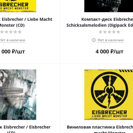
Eisbrecher / Liebe Macht
Компакт-диск Eisbreche
onster (CD)
Schicksalsmelodien (Digipack Ed
Нет в наличии
Нет в наличии
 000
₽
/шт
4 000
₽
/шт
 Eisbrecher / Eisbrecher
Виниловая пластинка Eisbreche
(CD)
macht Monster