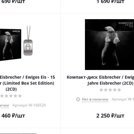
 690
₽
/шт
1 690
₽
/шт
sbrecher / Ewiges Eis - 15
Компакт-диск Eisbrecher / Ewige
r (Limited Box Set Edition)
Jahre Eisbrecher (2CD)
(2CD)
Нет в наличии
Артикул: W-
личии
Артикул: W-168529
 460
₽
/шт
2 250
₽
/шт