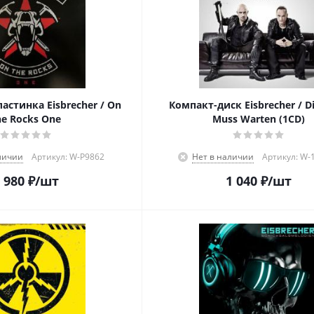
астинка Eisbrecher / On
Компакт-диск Eisbrecher / Di
he Rocks One
Muss Warten (1CD)
личии
Артикул: W-P9862
Нет в наличии
Артикул: W-
 980
₽
/шт
1 040
₽
/шт