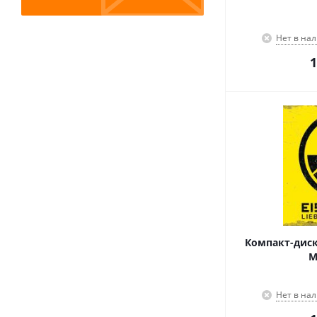
Нет в на
1
Компакт-диск 
M
Нет в на