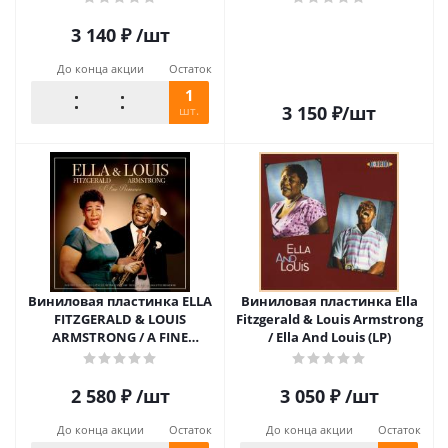
Claxton Collection) (LP)
3 140
₽
/шт
До конца акции
Остаток
1
3 150
₽
/шт
шт.
Виниловая пластинка ELLA
Виниловая пластинка Ella
FITZGERALD & LOUIS
Fitzgerald & Louis Armstrong
ARMSTRONG / A FINE
/ Ella And Louis (LP)
ROMANCE (LP)
2 580
₽
/шт
3 050
₽
/шт
До конца акции
Остаток
До конца акции
Остаток