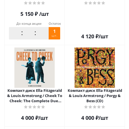
Collection (4LP)
(1LP)
5 150
₽
/шт
До конца акции
Остаток
1
4 120
₽
/шт
шт.
Компакт-диск Ella Fitzgerald
Компакт-диск Ella Fitzgerald
& Louis Armstrong / Cheek To
& Louis Armstrong / Porgy &
Cheek: The Complete Duet
Bess (CD)
Recordings (4CD)
4 000
₽
/шт
4 000
₽
/шт