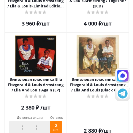
Fitzgerald & Louis Armstrong
& Louis Armstrong / Together
/ Ella & Louis (Limited Edition)
(2CD)
(1LP)
3 960
₽
/шт
4 000
₽
/шт
Виниловая пластинка Ella
Виниловая пластинка Ella
Fitzgerald & Louis Armstrong
Fitzgerald & Louis Armstrong
/ Ella And Louis Again (LP)
/ Ella And Louis (Black Vinyl)
(LP)
2 380
₽
/шт
До конца акции
Остаток
2
2 880
₽
/шт
шт.