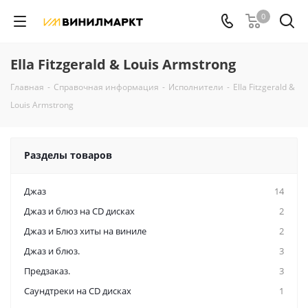
0
Ella Fitzgerald & Louis Armstrong
Главная
-
Справочная информация
-
Исполнители
-
Ella Fitzgerald &
Louis Armstrong
Разделы товаров
Джаз
14
Джаз и блюз на CD дисках
2
Джаз и Блюз хиты на виниле
2
Джаз и блюз.
3
Предзаказ.
3
Саундтреки на CD дисках
1