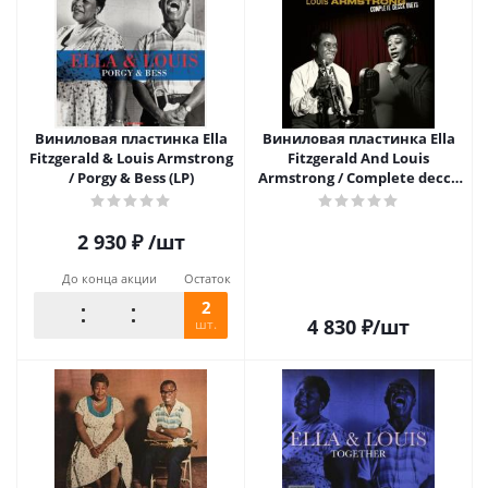
Виниловая пластинка Ella
Виниловая пластинка Ella
Fitzgerald & Louis Armstrong
Fitzgerald And Louis
/ Porgy & Bess (LP)
Armstrong / Complete decca
duets (lp lim + 3 bonus tr)
2 930
₽
/шт
До конца акции
Остаток
2
4 830
₽
/шт
шт.