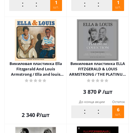
1
1
шт.
шт.
Виниловая пластинка Ella
Виниловая пластинка ELLA
Fitzgerald And Louis
FITZGERALD & LOUIS
Armstrong / Ella and louis
ARMSTRONG / THE PLATINUM
(1LP)
COLLECTION - WHITE VINYL
(3LP)
3 870
₽
/шт
До конца акции
Остаток
6
2 340
₽
/шт
шт.