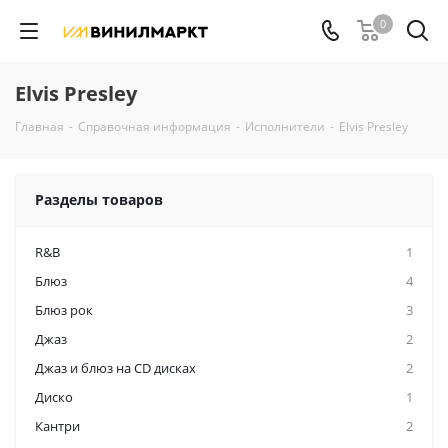
0
Elvis Presley
Главная
-
Справочная информация
-
Исполнители
-
Elvis Presley
Разделы товаров
R&B
1
Блюз
4
Блюз рок
3
Джаз
2
Джаз и блюз на CD дисках
2
Диско
1
Кантри
2