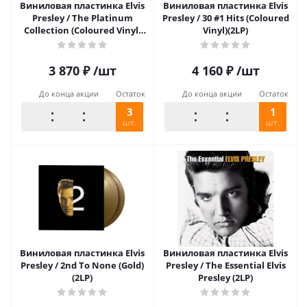
Виниловая пластинка Elvis
Виниловая пластинка Elvis
Presley / The Platinum
Presley / 30 #1 Hits (Coloured
Collection (Coloured Vinyl)
Vinyl)(2LP)
(3LP)
3 870
₽
/шт
4 160
₽
/шт
До конца акции
Остаток
До конца акции
Остаток
3
1
шт.
шт.
Виниловая пластинка Elvis
Виниловая пластинка Elvis
Presley / 2nd To None (Gold)
Presley / The Essential Elvis
(2LP)
Presley (2LP)