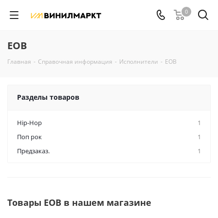
0
EOB
Главная
-
Справочная информация
-
Исполнители
-
EOB
Разделы товаров
Hip-Hop
1
Поп рок
1
Предзаказ.
1
Товары EOB в нашем магазине