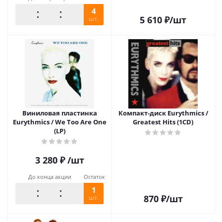
4
5 610
₽
/шт
шт.
Виниловая пластинка
Компакт-диск Eurythmics /
Eurythmics / We Too Are One
Greatest Hits (1CD)
(LP)
3 280
₽
/шт
До конца акции
Остаток
1
870
₽
/шт
шт.