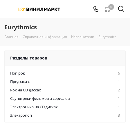
0
Eurythmics
Главная
-
Справочная информация
-
Исполнители
-
Eurythmics
Разделы товаров
Поп рок
6
Предзаказ.
1
Рок на CD дисках
2
Саундтреки фильмов и сериалов
1
Электроника на CD дисках
1
Электропоп
3