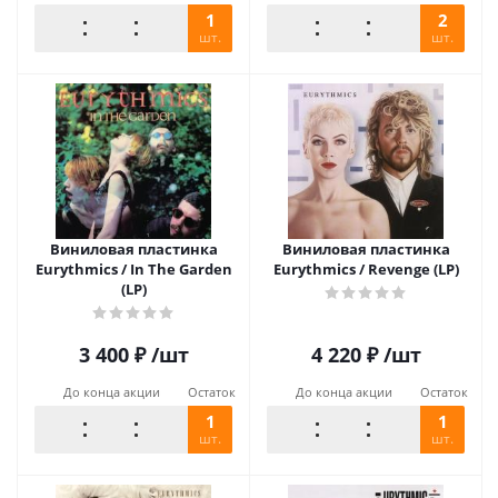
1
2
шт.
шт.
Виниловая пластинка
Виниловая пластинка
Eurythmics / In The Garden
Eurythmics / Revenge (LP)
(LP)
3 400
₽
/шт
4 220
₽
/шт
До конца акции
Остаток
До конца акции
Остаток
1
1
шт.
шт.