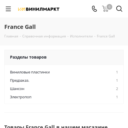
0
France Gall
Главная
-
Справочная информация
-
Исполнители
-
France Gall
Разделы товаров
Виниловые пластинки
1
Предзаказ.
1
Шансон
2
Электропоп
1
Товары France Gall в нашем магазине