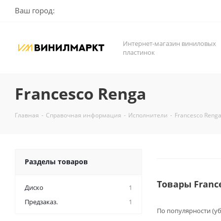
Ваш город:
Интернет-магазин виниловых
пластинок
Francesco Renga
Главная
-
Справочная информация
-
Исполнители
-
Francesco Reng
Разделы товаров
Товары Franc
Диско
1
Предзаказ.
1
По популярности (у