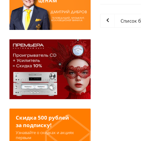
Список 
Скидка 500 рублей
за подписку!
Узнавайте о скидках и акциях
первым