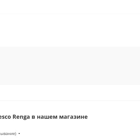
a
esco Renga в нашем магазине
бывание)