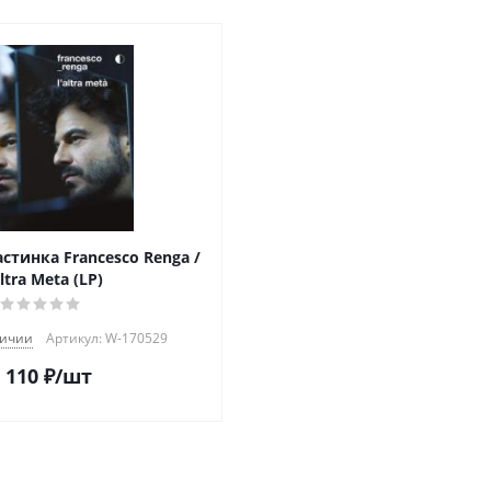
стинка Francesco Renga /
altra Meta (LP)
личии
Артикул: W-170529
 110
₽
/шт