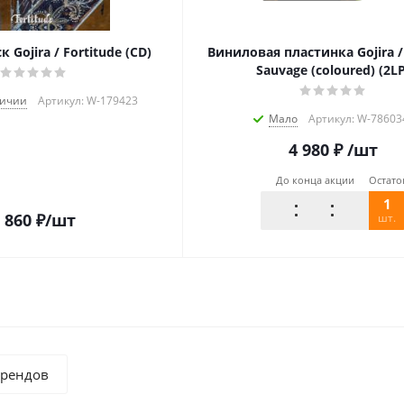
 Gojira / Fortitude (CD)
Виниловая пластинка Gojira / 
Sauvage (coloured) (2LP
личии
Артикул: W-179423
Мало
Артикул: W-78603
4 980
₽
/шт
До конца акции
Остато
1
 860
₽
/шт
шт.
брендов