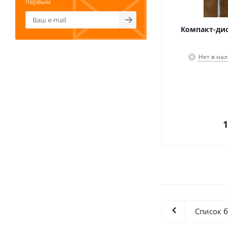
первым
Компакт-диск
Нет в на
1
Список 