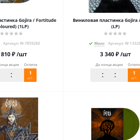
тинка Gojira / Fortitude
Виниловая пластинка Gojira
oloured) (1LP)
(LP)
Артикул: W-7859260
Мало
Артикул: W-1332
 810
₽
/шт
3 340
₽
/шт
онца акции
Остаток
До конца акции
Остато
1
1
шт.
шт.