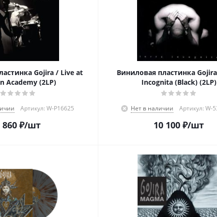
стинка Gojira / Live at
Виниловая пластинка Gojira 
on Academy (2LP)
Incognita (Black) (2LP)
личии
Артикул: W-P16625
Нет в наличии
Артикул: W-
 860
₽
/шт
10 100
₽
/шт