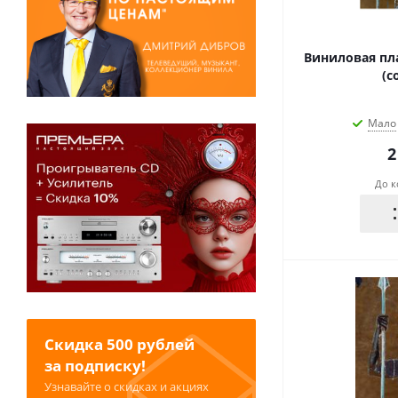
Виниловая плас
(c
Мало
2
До к
Скидка 500 рублей
за подписку!
Узнавайте о скидках и акциях