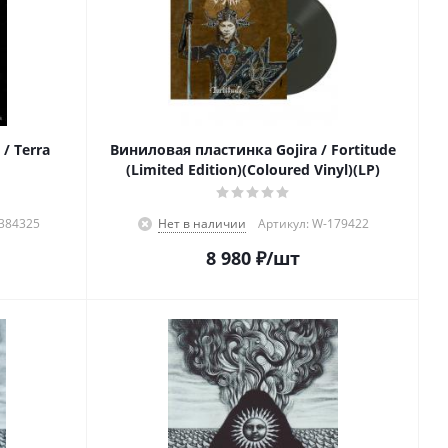
/ Terra
Виниловая пластинка Gojira / Fortitude
(Limited Edition)(Coloured Vinyl)(LP)
5384325
Нет в наличии
Артикул: W-179422
8 980
₽
/шт