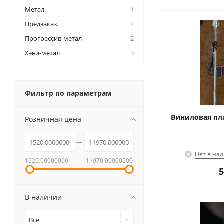
Метал.
1
Предзаказ.
2
Прогрессив-метал
2
Хэви-метал
3
Фильтр по параметрам
Виниловая плас
Розничная цена
Нет в на
1520.00000000
11970.00000000
5
В наличии
Все