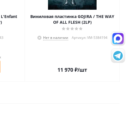
L'Enfant
Виниловая пластинка GOJIRA / THE WAY
)
OF ALL FLESH (2LP)
43
Нет в наличии
Артикул: VM-5384194
к
11 970
₽
/шт