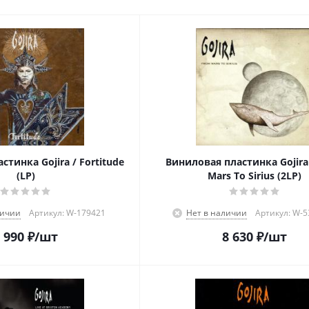
тинка Gojira / Fortitude
Виниловая пластинка Gojira
(LP)
Mars To Sirius (2LP)
личии
Артикул: W-179421
Нет в наличии
Артикул: W-
 990
₽
/шт
8 630
₽
/шт