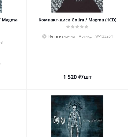
 / Magma
Компакт-диск Gojira / Magma (1CD)
Нет в наличии
Артикул: W-133264
63
к
1 520
₽
/шт