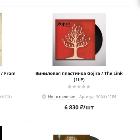
 / From
Виниловая пластинка Gojira / The Link
(1LP)
5384137
Нет в наличии
Артикул: W-5384184
6 830
₽
/шт