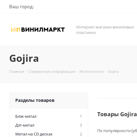
Ваш город:
Интернет-магазин виниловых
пластинок
Gojira
Главная
-
Справочная информация
-
Исполнители
-
Gojira
Разделы товаров
Товары Gojir
Блэк-метал
1
Дэт-метал
3
По популярности (у
Метал на CD дисках
2